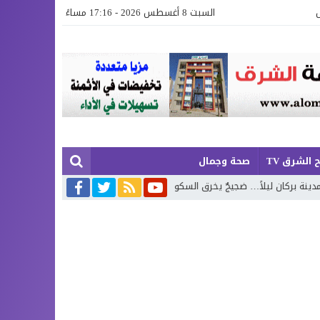
السبت 8 أغسطس 2026 - 17:16 مساءً
 الشرق TV
صحة وجمال
لاً… ضجيجٌ يخرق السكون وسرعاتٌ تثير مخاوف السكان!
“عَجِبْتُ لَكَ يا زَ