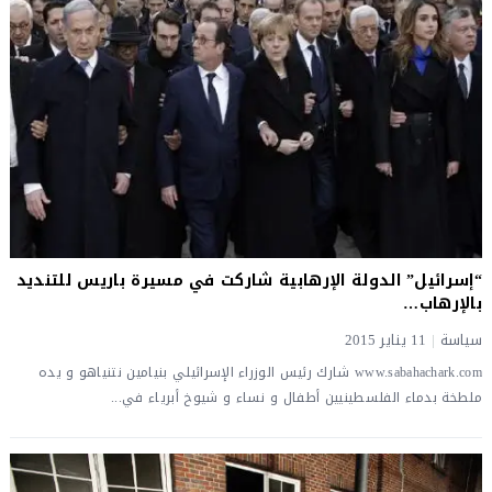
“إسرائيل” الدولة الإرهابية شاركت في مسيرة باريس للتنديد
بالإرهاب…
سياسة
|
11 يناير 2015
www.sabahachark.com شارك رئيس الوزراء الإسرائيلي بنيامين نتنياهو و يده
ملطخة بدماء الفلسطينيين أطفال و نساء و شيوخ أبرياء في...