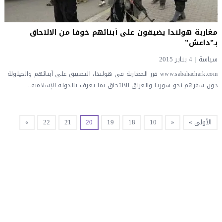
مغاربة هولندا يضيقون على أبنائهم خوفا من الالتحاق
بـ”داعش”
سياسة
|
4 يناير 2015
www.sabahachark.com قرر المغاربة في هولندا، التضييق على أبنائهم والحيلولة
دون سفرهم نحو سوريا والعراق الالتحاق بما يعرف بالدولة الإسلامية...
الأولى »
«
10
18
19
20
21
22
»