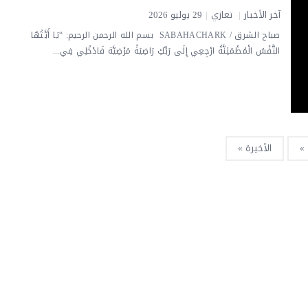
آخر الأخبار
|
تعازي
|
29 يوليو 2026
صباح الشرق / SABAHACHARK بسم الله الرحمن الرحيم: “يَا أَيَّتُهَا
النَّفْسُ الْمُطْمَئِنَّةُ ارْجِعِي إِلَى رَبِّكِ رَاضِيَةً مَرْضِيَّة فَادْخُلِي فِي...
»
الأخيرة »