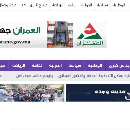
الوطنية
سياسة
الدولية
ثقافة
الرياضة
صباح الشرق TV
صحة وجمال
جناس كبرى
الوطنية
سياسة
الدولية
ثقافة
الرياضة
صباح
طيط المحكم والحضور الميداني… وترسم ملامح صيف آمن
مجموعة الجوهري بم