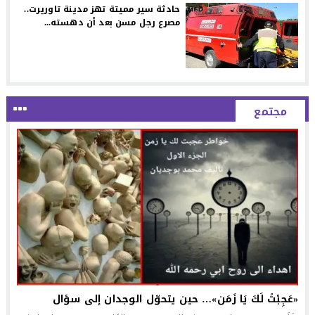
حادثة سير مميتة تهز مدينة تاوريرت..
مصرع رجل مسن بعد أن دهسته...
مجتمع
«عَجِبْتُ لَكَ يَا زَمَن»… حين يتحوّل الوجدان إلى سؤال