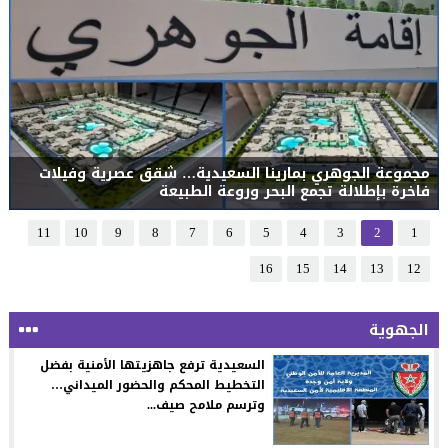
مجموعة الجوهري بمارينا السعيدية… شقق عصرية وفيلات
فاخرة بإطلالة تجمع البحر وروعة الطبيعة
11
10
9
8
7
6
5
4
3
2
1
16
15
14
13
12
الجهوية
السعيدية ترفع جاهزيتها الأمنية بفضل
التخطيط المحكم والحضور الميداني…
وترسم ملامح صيف...