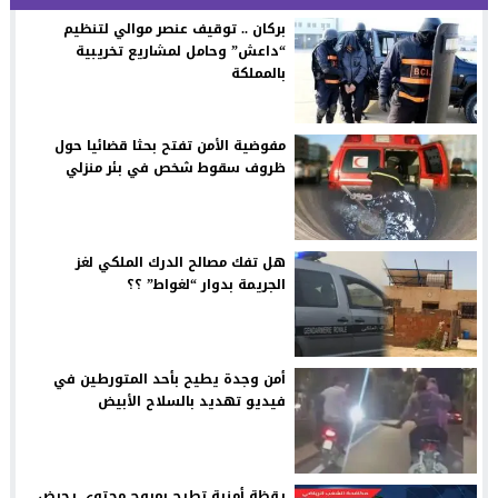
بركان .. توقيف عنصر موالي لتنظيم
“داعش” وحامل لمشاريع تخريبية
بالمملكة
مفوضية الأمن تفتح بحثا قضائيا حول
ظروف سقوط شخص في بئر منزلي
هل تفك مصالح الدرك الملكي لغز
الجريمة بدوار “لغواط” ؟؟
أمن وجدة يطيح بأحد المتورطين في
فيديو تهديد بالسلاح الأبيض
يقظة أمنية تطيح بمروج محتوى يحرض