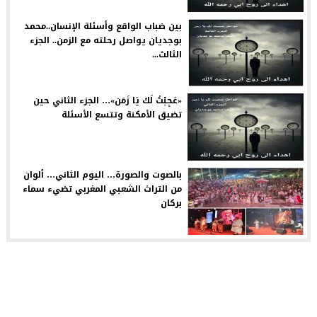
بين ضباب الواقع وأسئلة الإنسان..محمد
بوجديان يواصل رحلته مع الزمن.. الجزء
الثالث...
«عَجِبْتُ لَكَ يَا زَمَن»… الجزء الثاني حين
تضيق الأمكنة وتتسع الأسئلة
بالصوت والصورة… اليوم الثاني… ألوان
من التراث الشعبي المغربي تضيء سماء
بركان