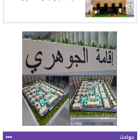
حوادث