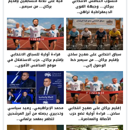
منسوب التنافس الانتخابي
فيه على ثلاثة متسابقين بإقليم
ببركان… وجبهة القوى
بركان… من سيعبر...
الديمقراطية تراهن...
سباق انتخابي على صفيح ساخن
قراءة أولية للسباق الانتخابي
بإقليم بركان… من سيعبر خط
بإقليم بركان.. حزب الاستقلال في
الوصول إلى...
موقع المنافس الأقوى...
إقليم بركان على صفيح انتخابي
محمد الإبراهيمي.. رصيد سياسي
ساخن… قراءة أولية تضع حزب
وتدبيري يجعله من أبرز المرشحين
الأصالة والمعاصرة...
للظفر بمقعد برلماني...