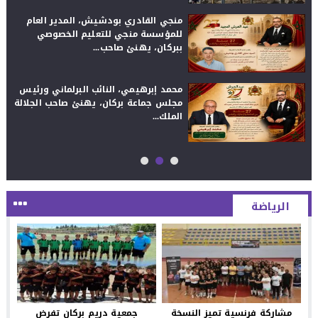
منجي القادري بودشيش، المدير العام
للمؤسسة منجي للتعليم الخصوصي
ببركان، يهنئ صاحب...
محمد إبرهيمي، النائب البرلماني ورئيس
مجلس جماعة بركان، يهنئ صاحب الجلالة
الملك...
الرياضة
مشاركة فرنسية تميز النسخة
جمعية دريم بركان تفرض