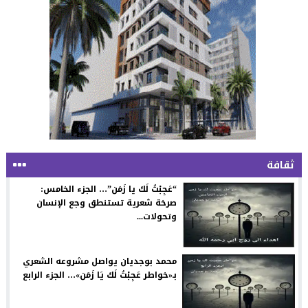
ثقافة
“عَجِبْتُ لَكَ يا زَمَن”… الجزء الخامس:
صرخة شعرية تستنطق وجع الإنسان
وتحولات...
محمد بوجديان يواصل مشروعه الشعري
بـ«خواطر عَجِبْتُ لَكَ يَا زَمَن»… الجزء الرابع