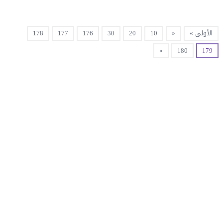
الأولى »
«
10
20
30
176
177
178
»
180
179