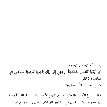
بسم الله الرحمن الرحيم
“يَا أَيَّتُهَا النَّفْسُ الْمُطْمَئِنَّةُ ارْجِعِي إِلَى رَبِّكِ رَاضِيَةً مَّرْضِيَّة فَادْخُلِي فِي
عِبَادِي وَادْخُلِي
جَنَّتِي «صدق الله العظيم”
تلقينا ببالغ الأسى والحزن، صباح اليوم الأحد 12شتنبر 2021،نبأ وفاة
إبن مدينة بركان الخبير في القانون الرياضي يحيى السعيدي نجل