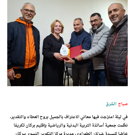
صباح
الشرق
في ليلة امتزجت فيها معاني الاعتراف بالجميل بروح العطاء والتقدير،
نظّمت جمعية أساتذة التربية البدنية والرياضية بإقليم بركان تكريمًا
خاصًا للسيدة غيزلان الطهراوي، مديرة مركز التكوين النسوي ببركان