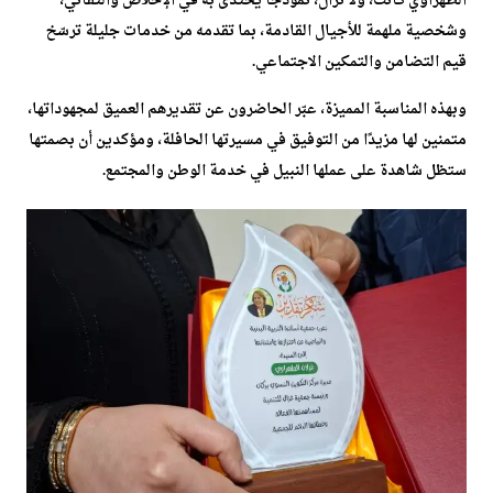
الطهراوي كانت، ولا تزال، نموذجًا يُحتذى به في الإخلاص والتفاني،
وشخصية ملهمة للأجيال القادمة، بما تقدمه من خدمات جليلة ترسّخ
قيم التضامن والتمكين الاجتماعي.
وبهذه المناسبة المميزة، عبّر الحاضرون عن تقديرهم العميق لمجهوداتها،
متمنين لها مزيدًا من التوفيق في مسيرتها الحافلة، ومؤكدين أن بصمتها
ستظل شاهدة على عملها النبيل في خدمة الوطن والمجتمع.