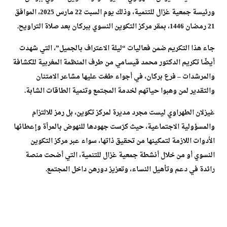
ورئيسة جمعية غزال للتنمية، وذلك يوم السبت 22 مارس 2025، الموافق
21 رمضان 1446، بمقر مركز التكوين النسوي ببركان بعد صلاة التراويح.
جاء هذا التكريم ضمن فعاليات “ليلة الاعتراف بالجميل”، التي شهدت
أيضًا تكريم الدكتور محمد قيسامي من طرف المنظمة المغربية للكشافة
والمرشدات – فرع بركان، في أجواء طغت عليها مشاعر الامتنان
والتقدير لمن وهبوا حياتهم لخدمة المجتمع وتنمية الطاقات الشابة.
غيزلان الطهراوي ليست مجرد مديرة لمركز تكوين، بل رمز للالتزام
والمسؤولية الاجتماعية، حيث كرّست جهودها للنهوض بالمرأة وإعطائها
الأدوات اللازمة لتمكينها من تحقيق ذاتها، سواء عبر مركز التكوين
النسوي أو من خلال أنشطة جمعية غزال للتنمية، التي أضحت منصة
رائدة في دعم وتأهيل النساء، وتعزيز دورهن داخل المجتمع.