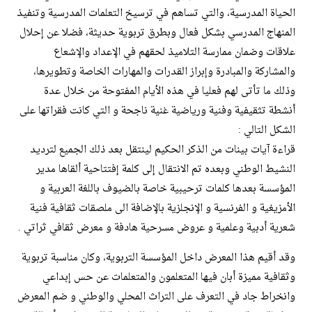
الحياة المدرسية، والتي تساهم في ترسيخ التعلمات المدرسية وتنفيذ
المنهاج المدرسي بشكل فعال وبطرق تربوية حديثة، فضلا عن إحلال
علاقات وضمان ممارسة التلاميذ لحقهم في الإعداد والإشعاع
والمشاركة والمبادرة وإبراز القدرات والمهارات الخاصة وتطويرها،
وذلك ما تأتى لهم فعليا في هذه الأيام المفتوحة من خلال عدة
أنشطة تثقيفية وفنية ورياضية غنية ناجحة و التي كانت فقراتها على
الشكل التالي :
قراءة آيات بينات من الذكر الحكيم لينتقل بعد ذلك الجميع لترديد
النشيط الوطني وبعده تم الانتقال إلى كلمة إفتتاحية ألقاها مدير
المؤسسة بعدها كلمات ترحيبية خاصة بالضيوف باللغة العربية و
الأمزيغية و الفرنسية و الإنجلزية بالإضافة الى ملصقات ثقافية فنية
شعرية أدبية وعلمية و عروض مسرحية هادفة و معرض ثقافي ثراتي .
وقد أقيم هذا المعرض داخل المؤسسة التربوية، وكان مناسبة تربوية
وثقافية مميزة أبان فيها المتعلمون والمتعلمات عن حس إبداعي
وانخراط جاد في التعرف على التراث المحلي والوطني و ضم المعرض