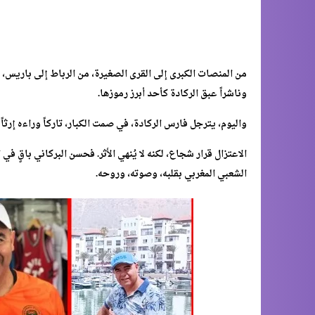
من المنصات الكبرى إلى القرى الصغيرة، من الرباط إلى باريس، ظ
وناشراً عبق الركادة كأحد أبرز رموزها.
واليوم، يترجل فارس الركادة، في صمت الكبار، تاركاً وراءه إرثاً ف
الاعتزال قرار شجاع، لكنه لا يُنهي الأثر. فحسن البركاني باقٍ ف
الشعبي المغربي بقلبه، وصوته، وروحه.