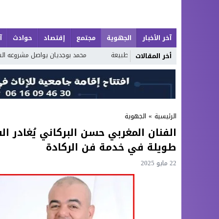
آخر الأخبار
الجهوية
مجتمع
إقتصاد
حوادث
آ
لبحر وروعة الطبيعة
محمد بوجديان يواصل مشروعه الشعري بـ«خواطر عَجِبْتُ لَك
أخر المقالات
الرئيسية
»
الجهوية
الفنان المغربي حسن البركاني يُغادر ال
طويلة في خدمة فن الركادة
22 مايو 2025