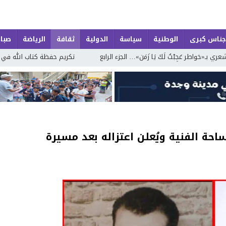
جناس كبرى
الوطنية
سياسة
الدولية
ثقافة
الرياضة
صباح
َ يَا زَمَن»… الجزء الرابع
تكريم حفظة كتاب الله في اختتام الدورة الصيفية
ساحة الفنية ويُعلن اعتزاله بعد مسيرة