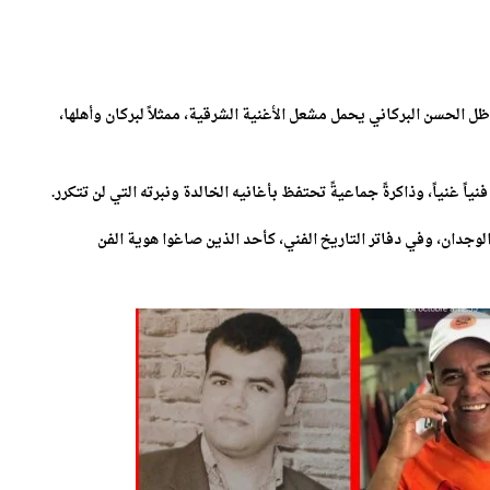
ل الحسن البركاني يحمل مشعل الأغنية الشرقية، ممثلاً لبركان وأهلها،
نياً غنياً، وذاكرةً جماعيةً تحتفظ بأغانيه الخالدة ونبرته التي لن تتكرر.
ي الوجدان، وفي دفاتر التاريخ الفني، كأحد الذين صاغوا هوية الفن