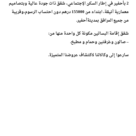
2 بأحفير في إطار السكن الإجتماعي، شقق ذات جودة عالية وبتصاميم
معمارية أنيقة، ابتداء من 155000 درهم دون احتساب الرسوم،وقريبة
من جميع المرافق بمدينةأحفير.
شقق إقامة البساتين مكونة كل واحدة منها من:
– صالون وغرفتين وحمام و مطبخ.
سارعوا إلى وكالاتنا لاكتشاف عروضنا المتميزة.