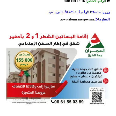
☎️
الرقم الأخضر
: 16 15 100 080
زوروا منصتنا الرقمية لدكتشاف المزيد من
المعلومات
.www.alomrane.gov.ma.