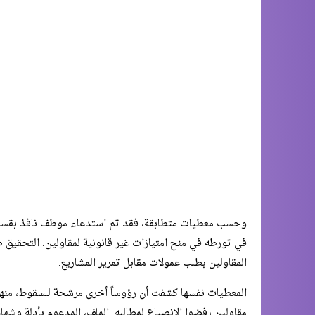
وحسب معطيات متطابقة، فقد تم استدعاء موظف نافذ بقسم ا
في تورطه في منح امتيازات غير قانونية لمقاولين. التحقيق
المقاولين بطلب عمولات مقابل تمرير المشاريع.
المعطيات نفسها كشفت أن رؤوساً أخرى مرشحة للسقوط، منها 
مقاولين رفضوا الانصياع لمطالبه. الملف، المدعوم بأدلة وشه