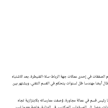
لصفقات في إحدى عمالات جهة الرباط–سلا–القنيطرة، بعد الاشتباه
 طال أيضا مهندسا ظل لسنوات يتحكم في القسم التقني، ويشتهر بين
رئيس قسم في عمالة مجاورة، وُصفت ممارساته بالابتزازية تجاه
ادات، وصل إلى المسؤولين المركزيين في الوزارة، خاصة بعدما تبين