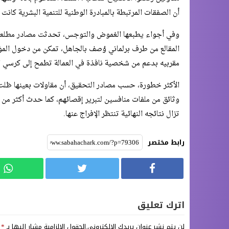
أن الصفقات المرتبطة بالمبادرة الوطنية للتنمية البشرية كا
وفي أجواء يطبعها الغموض والتوجس، تحدثت مصادر مطلع
المقالع من طرف برلماني وُصف بالجاهل، تمكن من دخول المؤ
مقربيه بدعم من شخصية نافذة في العمالة تطمح إلى كرسي ال
الأكثر خطورة، حسب مصادر التحقيق، أن مقاولات بعينها ظل
وثائق من ملفات منافسين لتبرير إقصائهم، كما حدث أكثر من م
تزال نتائجه النهائية تنتظر الإفراج عنها.
رابط مختصر
اترك تعليق
لن يتم نشر عنوان بريدك الإلكتروني.
الحقول الإلزامية مشار إليها بـ
*