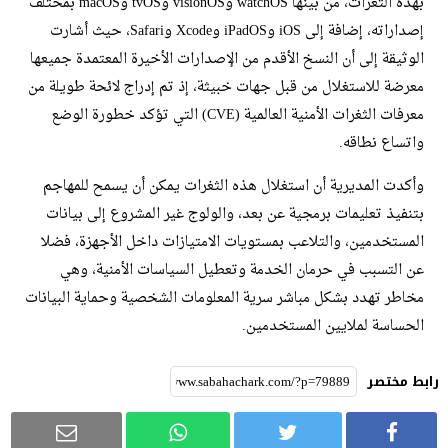
بهذه الثغرات، من بينها watchOS وvisionOS وtvOS وmacOS بمختلف
إصداراته، إضافة إلى iOS وiPadOS وXcode وSafari، حيث أشارت
الوثيقة إلى أن النسخ الأقدم من الإصدارات الأخيرة المعتمدة جميعها
معرضة للاستغلال من قبل جهات خبيثة، إذ تم إدراج لائحة طويلة من
معرفات الثغرات الأمنية العالمية (CVE) التي تؤكد خطورة الوضع
واتساع نطاقه.
وأكدت المديرية أن استغلال هذه الثغرات يمكن أن يسمح للمهاجم
بتنفيذ تعليمات برمجية عن بعد، والولوج غير المشروع إلى بيانات
المستخدمين، والتلاعب بمستويات الامتيازات داخل الأجهزة، فضلا
عن التسبب في حرمان الخدمة وتعطيل السياسات الأمنية، وهي
مخاطر تهدد بشكل مباشر سرية المعلومات الشخصية وحماية البيانات
الحساسة لملايين المستخدمين.
رابط مختصر