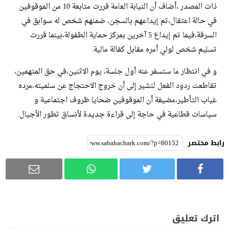
ذات المصدر ،أضاف أن النيابة العامة قررت متابعة 10 من الموقوفين
في حالة اعتقال،تم إيداعهم بالسجن، ضمنهم شخص له سوابق في
السرقة،فيما تم إيداع 5 آخرين بمركز حماية الطفولة،بينما قررت
تسليم شخص لولي أمره مقابل كفالة مالية.
و في انتظار ما ستسفر عنه أول جلسة، يوم الاثنين،في حق المتهمين،
تقاطعت ردود الفعل لتشير إلى أن خروج الاحتجاج عن سلميته،مرده
غياب التأطير،مضيفة أن الموقوفين ضحايا ظروف اجتماعية و
سياسات قطاعية في حاجة إلى قراءة جديدة لأنساق تطور الأجيال.
رابط مختصر
اترك تعليق