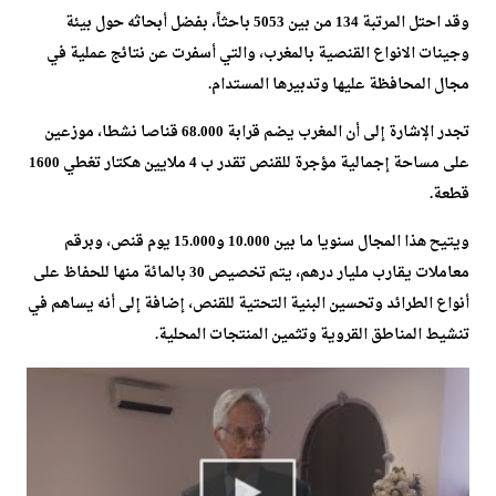
وقد احتل المرتبة 134 من بين 5053 باحثاً، بفضل أبحاثه حول بيئة
وجينات الانواع القنصية بالمغرب، والتي أسفرت عن نتائج عملية في
مجال المحافظة عليها وتدبيرها المستدام.
تجدر الإشارة إلى أن المغرب يضم قرابة 68.000 قناصا نشطا، موزعين
على مساحة إجمالية مؤجرة للقنص تقدر ب 4 ملايين هكتار تغطي 1600
قطعة.
ويتيح هذا المجال سنويا ما بين 10.000 و15.000 يوم قنص، وبرقم
معاملات يقارب مليار درهم، يتم تخصيص 30 بالمائة منها للحفاظ على
أنواع الطرائد وتحسين البنية التحتية للقنص، إضافة إلى أنه يساهم في
تنشيط المناطق القروية وتثمين المنتجات المحلية.