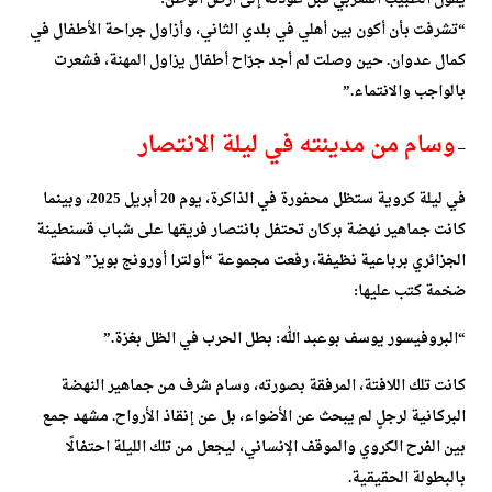
“تشرفت بأن أكون بين أهلي في بلدي الثاني، وأزاول جراحة الأطفال في
كمال عدوان. حين وصلت لم أجد جرّاح أطفال يزاول المهنة، فشعرت
بالواجب والانتماء.”
وسام من مدينته في ليلة الانتصار
–
في ليلة كروية ستظل محفورة في الذاكرة، يوم 20 أبريل 2025، وبينما
كانت جماهير نهضة بركان تحتفل بانتصار فريقها على شباب قسنطينة
الجزائري برباعية نظيفة، رفعت مجموعة “أولترا أورونج بويز” لافتة
ضخمة كتب عليها:
“البروفيسور يوسف بوعبد الله: بطل الحرب في الظل بغزة.”
كانت تلك اللافتة، المرفقة بصورته، وسام شرف من جماهير النهضة
البركانية لرجلٍ لم يبحث عن الأضواء، بل عن إنقاذ الأرواح. مشهد جمع
بين الفرح الكروي والموقف الإنساني، ليجعل من تلك الليلة احتفالًا
بالبطولة الحقيقية.