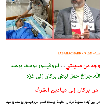
صباح الشرق / SABAHACHARK
وجه من مدينتي
…
البروفيسور يوسف بوعبد
جراحٌ حمل نبض بركان إلى غزة
الله
..
من بركان إلى ميادين الشرف
–
من بين أبناء مدينة بركان الطيبة، يسطع اسم البروفيسور يوسف بوعبد