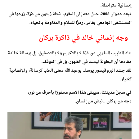
إنسانية متواصلة.
فبعد عدوان 2008، حمل معه إلى المغرب شتلة زيتون من غزة، زرعها في
المستشفى الجامعي بفاس، رمزًا للسلام والمقاومة بالحياة.
وجه إنساني خالد في ذاكرة بركان
–
عاد الطبيب المغربي من غزة لا بالتكريم ولا بالتصفيق، بل برسالة خالدة
مفادها أن البطولة ليست في الظهور، بل في الموقف.
لقد جسّد البروفيسور يوسف بوعبد الله معنى الطب كرسالة، والإنسانية
كخيار.
في سجلّ مدينتنا، سيبقى هذا الاسم محفورًا بأحرف من نور:
وجه من بركان…نبض من إنسان.