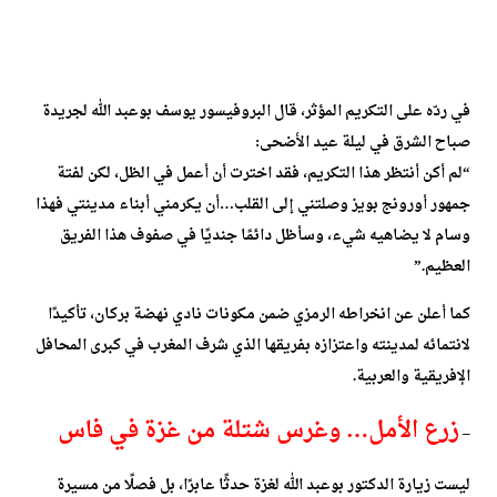
في ردّه على التكريم المؤثر، قال البروفيسور يوسف بوعبد الله لجريدة
صباح الشرق في ليلة عيد الأضحى:
“لم أكن أنتظر هذا التكريم، فقد اخترت أن أعمل في الظل، لكن لفتة
جمهور أورونج بويز وصلتني إلى القلب…أن يكرمني أبناء مدينتي فهذا
وسام لا يضاهيه شيء، وسأظل دائمًا جنديًا في صفوف هذا الفريق
العظيم.”
كما أعلن عن انخراطه الرمزي ضمن مكونات نادي نهضة بركان، تأكيدًا
لانتمائه لمدينته واعتزازه بفريقها الذي شرف المغرب في كبرى المحافل
الإفريقية والعربية.
زرع الأمل… وغرس شتلة من غزة في فاس
–
ليست زيارة الدكتور بوعبد الله لغزة حدثًا عابرًا، بل فصلًا من مسيرة