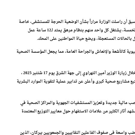
بق أن راسلت الوزارة مراراً بشأن الوضعية الحرجة للمستشفى، خاصة
على مستوى مصلحة المستعجلات التي لا يتجاوز عدد أطبائها الخمسة، يشتغل كل واحد منهم بنظام مرهق يمتد لـ12 ساعة عمل
ية كالأشعة والإنعاش والجراحة العامة، مما يجعل المؤسسة الصحية
ورغم هذه النداءات والمراسلات المتكررة، فقد اختارت الوزارة خلال زيارة الوزير أمين التهراوي إلى جهة الشرق يوم 17 شتنبر 2025 ،
ع مشاريع صحية كبرى وأعلن عن تدابير عملية لتقوية الموارد البشرية
ب مالية جديدة وتعزيز المستشفيات الجهوية والمراكز الصحية في
هد أثار الكثير من علامات الاستفهام حول معايير التوزيع المعتمدة
 غضب واسعة في صفوف الفاعلين النقابيين والجمعويين ببركان، الذين