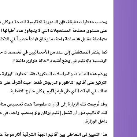
وحسب معطيات دقيقة، فإن المديرية الإقليمية للصحة ببركان س
متواصلة مقابل 36 ساعة راحة، ما يخلق فراغاً خطيراً في التكفل بالحالات المستعجلة، ويضع حياة المواطنين على المحك.
كما يفتقر المستشفى إلى عدد من الأخصائيين في تخصصات حيو
الرئيسية بالإقليم في وضع أشبه بـ “حالة طوارئ دائمة”.
التركيز على أقاليم الناظور والدريوش فقط، حيث أشرف على تتب
هناك، في الوقت الذي ظل فيه إقليم بركان خارج التغطية.
وقد تُرجمت تلك الزيارة إلى قرارات ملموسة همت تخصيص مناص
تلك الأقاليم، دون أن تشمل إقليم بركان ولو بمنصب واحد، في مش
داخل الوزارة.
هذا التمييز في التعاطي بين أقاليم الجهة الشرقية أثار موجة