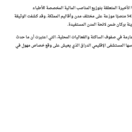
 الأخيرة المتعلقة بتوزيع المناصب المالية المخصصة للأطباء
المتخصصين برسم سنة 2026 (فوج 2025)، والتي بلغ مجموعها 543 منصبًا موزعة على مختلف مدن وأقاليم المملكة. وقد كشفت الوثيقة
نة بركان ضمن لائحة المدن المستفيدة.
عارمة في صفوف الساكنة والفعاليات المحلية، التي اعتبرت أن ما حدث
أسها المستشفى الإقليمي الدراق الذي يعيش على وقع خصاص مهول في