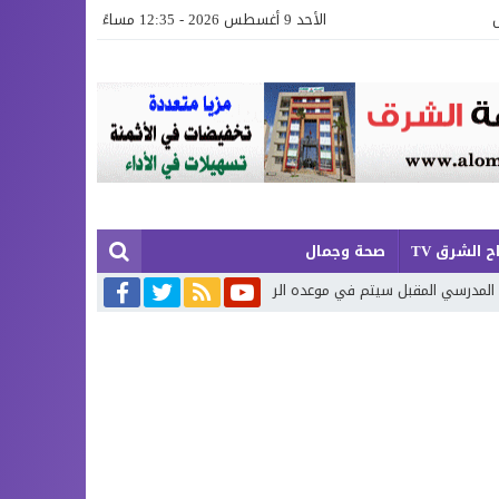
الأحد 9 أغسطس 2026 - 12:35 مساءً
ح الشرق TV
صحة وجمال
یتم في موعده الرسمي
العثور على جثة تطفو فوق مياه شاطئ «ثيزرا» بإقلي