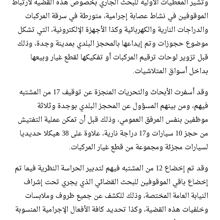
وتشير المعطيات الأولية للبحث الجاري بخصوص هذه القضية لارتباط
الموقوفين في نشاط عصابة إجرامية، متورطة في سرقة المركبات
والدراجات النارية والكهربائية وكذا الأجهزة الإلكترونية، التي تشكل
موضوع حجوزات وتم إيداعها بالمحجز البلدي بمدينة وجدة، وذلك
قبل تزوير لوحات ترقيم المركبات أو تفكيكها لقطع غيار وبيعها
بداخل أسواق المتلاشيات.
وقد أسفرت الأبحاث والتحريات المنجزة عن توقيف 17 من المشتبه
فيهم، ومن بينهم المسؤول عن المحجز البلدي بوجدة وثلاثة
موظفين بنفس المرفق العمومي، وذلك قبل أن تمكن عملية التفتيش
من حجز 10 سيارات و17 دراجة نارية، علاوة على 38 هيكلا حديديا
لسيارات مجزئة ومجموعة من قطع غيار المركبات.
وقد تم إخضاع 12 من المشتبه فيهم لتدبير الحراسة النظرية فيما تم
إخضاع باقي الموقوفين للبحث القضائي الذي يجري تحت إشراف
النيابة العامة المختصة، وذلك للكشف عن جميع ظروف وملابسات
وخلفيات هذه القضية، وكذا تحديد كافة الأفعال الإجرامية المنسوبة