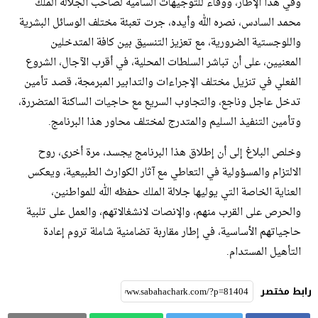
وفي هذا الإطار، ووفاء للتوجيهات السامية لصاحب الجلالة الملك
محمد السادس، نصره الله وأيده، جرت تعبئة مختلف الوسائل البشرية
واللوجستية الضرورية، مع تعزيز التنسيق بين كافة المتدخلين
المعنيين، على أن تباشر السلطات المحلية، في أقرب الآجال، الشروع
الفعلي في تنزيل مختلف الإجراءات والتدابير المبرمجة، قصد تأمين
تدخل عاجل وناجع، والتجاوب السريع مع حاجيات الساكنة المتضررة،
وتأمين التنفيذ السليم والمتدرج لمختلف محاور هذا البرنامج.
وخلص البلاغ إلى أن إطلاق هذا البرنامج يجسد، مرة أخرى، روح
الالتزام والمسؤولية في التعاطي مع آثار الكوارث الطبيعية، ويعكس
العناية الخاصة التي يوليها جلالة الملك حفظه الله للمواطنين،
والحرص على القرب منهم، والإنصات لانشغالاتهم، والعمل على تلبية
حاجياتهم الأساسية، في إطار مقاربة تضامنية شاملة تروم إعادة
التأهيل المستدام.
رابط مختصر