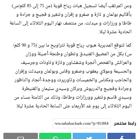
ومن المرتقب أيضا تسجيل هبات رياح قوية (من 75 إلى 85 كلم/س)
بأقاليم بولمان و تازة و صفرو و إفران وتنغير و فجيج و جرادة و
طاطا و ورزازات و ميدلت، من منتصف نهار اليوم الثلاثاء إلى الساعة
الحادية عشرة ليلا.
كما تتوقع المديرية هبوب رياح قوية تتراويح ما بين (75 و 90 كلم/
س) بكل من المضيق-الفنيدق وتطوان وطنجة-أصيلة ووزان
والعرائش والفحص-أنجرة وشفشاون وتازة وتاونات وجرسيف
والحسيمة ومولاي يعقوب وصفرو وفاس وبولمان وميدلت وإفران
والحاجب ومكناس والخميسات وتاوريرت ووجدة-أنجاد والناظور
وجرادة وفجيج والدريوش وبركان وسيدي سليمان والقنيطرة
وسيدي قاسم وتنغير وورزازات وطاطا، وذلك من الثامنة مساء من
اليوم الثلاثاء إلى يوم غد الأربعاء على الساعة الحادية عشرة ليلا.
رابط مختصر