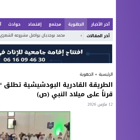
آخر الأخبار
الجهوية
مجتمع
إقتصاد
حوادث
آ
 الطبيعة
محمد بوجديان يواصل مشروعه الشعري بـ«خواطر عَجِبْتُ لَكَ يَا زَمَن
أخر المقالات
الرئيسية
»
الجهوية
الطريقة القادرية البودشيشية تطلق “م
قرناً على ميلاد النبي (ص)
12 مارس 2026