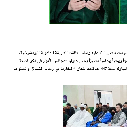
تم محمد صلى الله عليه وسلم، أطلقت الطريقة القادرية البودشيشية،
وحياً وعلمياً متميزاً يحمل عنوان “مجالس الأنوار في ذكر الصلاة
على النبي المختار”، وذلك خلال العشر الأواخر من شهر رمضان المبارك لسنة 1447هـ، تحت شعار: “المغاربة في رحاب الشمائل والصلوات