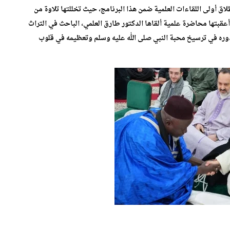
ت الزاوية الأم بمداغ، يوم الأربعاء 11 مارس 2026، انطلاق أولى اللقاءات العلمية ضمن هذا البرنامج، حيث تخللتها تلاوة من
بتها محاضرة علمية ألقاها الدكتور طارق العلمي، الباحث في التراث
وره في ترسيخ محبة النبي صلى الله عليه وسلم وتعظيمه في قلوب