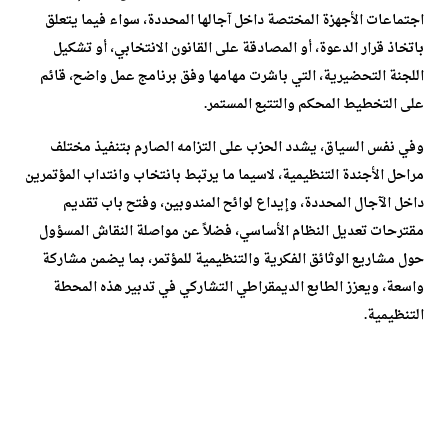
اجتماعات الأجهزة المختصة داخل آجالها المحددة، سواء فيما يتعلق
باتخاذ قرار الدعوة، أو المصادقة على القانون الانتخابي، أو تشكيل
اللجنة التحضيرية، التي باشرت مهامها وفق برنامج عمل واضح، قائم
على التخطيط المحكم والتتبع المستمر.
وفي نفس السياق، يشدد الحزب على التزامه الصارم بتنفيذ مختلف
مراحل الأجندة التنظيمية، لاسيما ما يرتبط بانتخاب وانتداب المؤتمرين
داخل الآجال المحددة، وإيداع لوائح المندوبين، وفتح باب تقديم
مقترحات تعديل النظام الأساسي، فضلاً عن مواصلة النقاش المسؤول
حول مشاريع الوثائق الفكرية والتنظيمية للمؤتمر، بما يضمن مشاركة
واسعة، ويعزز الطابع الديمقراطي التشاركي في تدبير هذه المحطة
التنظيمية.