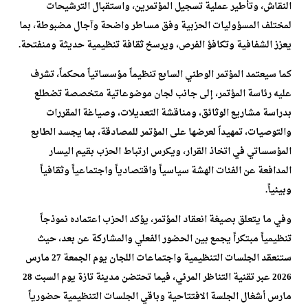
النقاش، وتأطير عملية تسجيل المؤتمرين، واستقبال الترشيحات
لمختلف المسؤوليات الحزبية وفق مساطر واضحة وآجال مضبوطة، بما
يعزز الشفافية وتكافؤ الفرص، ويرسخ ثقافة تنظيمية حديثة ومنفتحة.
كما سيعتمد المؤتمر الوطني السابع تنظيماً مؤسساتياً محكماً، تشرف
عليه رئاسة المؤتمر، إلى جانب لجان موضوعاتية متخصصة تضطلع
بدراسة مشاريع الوثائق، ومناقشة التعديلات، وصياغة المقررات
والتوصيات، تمهيداً لعرضها على المؤتمر للمصادقة، بما يجسد الطابع
المؤسساتي في اتخاذ القرار، ويكرس ارتباط الحزب بقيم اليسار
المدافعة عن الفئات الهشة سياسياً واقتصادياً واجتماعياً وثقافياً
وبيئياً.
وفي ما يتعلق بصيغة انعقاد المؤتمر، يؤكد الحزب اعتماده نموذجاً
تنظيمياً مبتكراً يجمع بين الحضور الفعلي والمشاركة عن بعد، حيث
ستنعقد الجلسات التنظيمية واجتماعات اللجان يوم الجمعة 27 مارس
2026 عبر تقنية التناظر المرئي، فيما تحتضن مدينة تازة يوم السبت 28
مارس أشغال الجلسة الافتتاحية وباقي الجلسات التنظيمية حضورياً