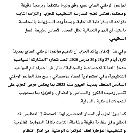
لمؤتمره الوطني السابع تسير وفق وتيرة منتظمة وبرمجة دقيقة
ومحكمة، تعكس نضج الممارسة التنظيمية للحزب، والتزامه الثابت
بقواعد الديمقراطية الداخلية، وبمبدأ ربط المسؤولية بالمحاسبة،
باعتبار أن المهام النضالية تظل المحدد الأساس لطبيعة العمل
التنظيمي.
وفي هذا الإطار، يؤكد الحزب أن تنظيم مؤتمره الوطني السابع بمدينة
تازة، أيام 27 و28 و29 مارس 2026، تحت شعار: “المشاركة السياسية
مدخل العدالة الاجتماعية والمجالية”، يأتي في احترام تام للمواعيد
التنظيمية، وفي استمرارية لمسار مؤسساتي راسخ منذ المؤتمر الوطني
السادس المنعقد بمدينة العيون سنة 2022، بما يعكس حرص الحزب على
تثمين رصيده الفكري والسياسي والنضالي، وتعزيزه بما يستجيب
للتحولات الوطنية والدولية.
كما يبرز الحزب أن المسار التحضيري لهذا الاستحقاق التنظيمي قد
انطلق وفق مقاربة دقيقة وشاملة، التزمت بكافة الضوابط القانونية
والتنظيمية المؤطرة لعقد المؤتمرات الوطنية، من خلال انتظام