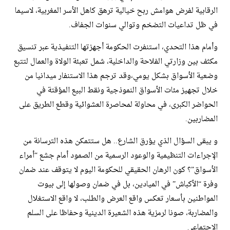
الرقابية لفرض هوامش ربح خيالية ترهق كاهل الأسر المغربية، لاسيما
في ظل تداعيات التضخم وتوالي سنوات الجفاف.
​وأمام هذا التحدي، استنفرت الحكومة أجهزتها التنفيذية عبر تنسيق
مكثف بين وزارتي الفلاحة والداخلية، شمل تعبئة الولاة والعمال لتتبع
وضعية الأسواق بشكل يومي،وقد ترجم هذا الاستنفار ميدانيا من
خلال تجهيز مئات الأسواق النموذجية ونقط البيع المؤقتة في
الحواضر الكبرى، في محاولة لمحاصرة العشوائية وقطع الطريق على
المضاربين.
​و يبقى السؤال الذي يؤرق الشارع.. هل ستتمكن هذه الترسانة من
الإجراءات التنظيمية والوعود الرسمية من الصمود أمام جشع “أمراء
الأسواق”؟ كون الرهان الحقيقي للحكومة اليوم لا يتوقف عند ضمان
وفرة “الأكباش” في الميادين، بل في ضمان وصولها إلى بيوت
المواطنين بأسعار تعكس واقع العرض والطلب، لا واقع الاستغلال
والمضاربة، صونا لرمزية هذه الشعيرة الدينية وحفاظا على السلم
الاجتماعي