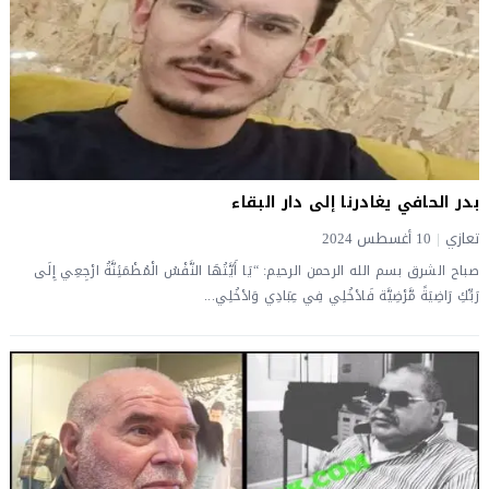
بدر الحافي يغادرنا إلى دار البقاء
تعازي
|
10 أغسطس 2024
صباح الشرق بسم الله الرحمن الرحيم: “يَا أَيَّتُهَا النَّفْسُ الْمُطْمَئِنَّةُ ارْجِعِي إِلَى
رَبِّكِ رَاضِيَةً مَّرْضِيَّة فَادْخُلِي فِي عِبَادِي وَادْخُلِي...