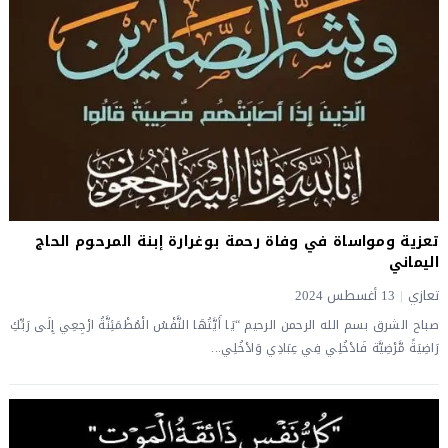
تعزية ومواساة في وفاة رحمة بوغرارة إبنة المرحوم الحاج
اليماني
تعازي
|
13 أغسطس 2024
صباح الشرق بسم الله الرحمن الرحيم “يَا أَيَّتُهَا النَّفْسُ الْمُطْمَئِنَّةُ ارْجِعِي إِلَى رَبِّكِ
رَاضِيَةً مَّرْضِيَّة فَادْخُلِي فِي عِبَادِي وَادْخُلِي...