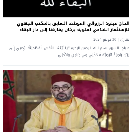
الحاج ميلود الزروالي الموظف السابق بالمكتب الجهوي
للإستثمار الفلاحي لملوية بركان يفارقنا إلى دار البقاء
تعازي
|
30 يونيو 2024
صباح الشرق بسم الله الرحمن الرحيم “يَا أَيَّتُهَا النَّفْسُ الْمُطْمَئِنَّةُ ارْجِعِي إِلَى
رَبِّكِ رَاضِيَةً مَّرْضِيَّة فَادْخُلِي فِي عِبَادِي وَادْخُلِي...