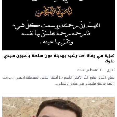
تعزية في وفاة اخت رشيد بودينة عون سلطة بالعيون سيدي
ملوك
تعازي
|
11 أغسطس 2024
صباح الشرق بِسْمِ اللّهِ الرَّحْمَنِ الرَّحِيمِ (يا أيتها النفس المطمئنة ارجعي إلى ربك
راضية مرضية فادخلي في عبادي وادخلي...