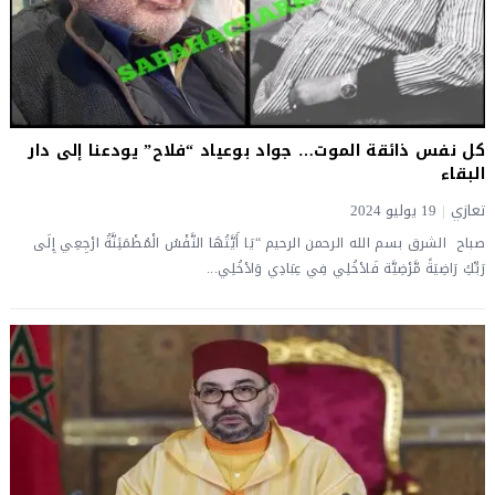
كل نفس ذائقة الموت… جواد بوعياد “فلاح” يودعنا إلى دار
البقاء
تعازي
|
19 يوليو 2024
صباح الشرق بسم الله الرحمن الرحيم “يَا أَيَّتُهَا النَّفْسُ الْمُطْمَئِنَّةُ ارْجِعِي إِلَى
رَبِّكِ رَاضِيَةً مَّرْضِيَّة فَادْخُلِي فِي عِبَادِي وَادْخُلِي...