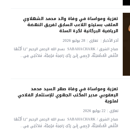
تعزية ومواساة في وفاة والد محمد الشهلاوي
الملقب بستيتو اللاعب السابق لفريق النهضة
الرياضية البركانية لكرة السلة
آخر الأخبار
|
تعازي
|
28 يوليو 2026
صباح الشرق / SABAHACHARK بسم الله الرحمن الرحيم “يَا أَيَّتُهَا
النَّفْسُ الْمُطْمَئِنَّةُ، ارْجِعِي إِلَىٰ رَبِّكِ رَاضِيَةً مَرْضِيَّةً، فَادْخُلِي فِي...
تعزية ومواساة في وفاة صهر السيد محمد
اليعقوبي مدير المكتب الجهوي للإستثمار الفلاحي
لملوية
تعازي
|
22 يوليو 2026
صباح الشرق / SABAHACHARK بسم الله الرحمن الرحيم “يَا أَيَّتُهَا
النَّفْسُ الْمُطْمَئِنَّةُ، ارْجِعِي إِلَىٰ رَبِّكِ رَاضِيَةً مَرْضِيَّةً، فَادْخُلِي فِي...