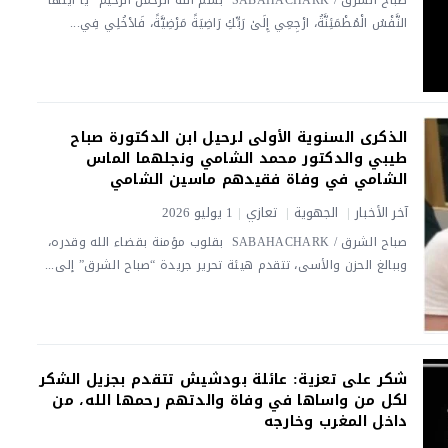
النَّفْسُ الْمُطْمَئِنَّةُ، ارْجِعِي إِلَىٰ رَبِّكِ رَاضِيَةً مَرْضِيَّةً، فَادْخُلِي فِي...
الذكرى السنوية الأولى لرحيل ابن الدكتورة صباح
طيبي والدكتور محمد الشامي ونجلهما الماس
الشامي في وفاة فقيدهم ماسين الشامي
آخر الأخبار
|
الجهوية
|
تعازي
|
1 يوليو 2026
صباح الشرق / SABAHACHARK بقلوب مؤمنة بقضاء الله وقدره،
وببالغ الحزن والأسى، تتقدم هيئة تحرير جريدة “صباح الشرق” إلى...
شكر على تعزية: عائلة بودشيش تتقدم بجزيل الشكر
لكل من واساها في وفاة والدتهم رحمها الله، من
داخل المغرب وخارجه