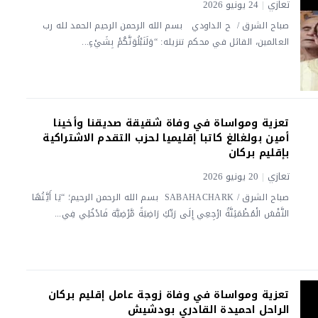
تعازي
|
24 يونيو 2026
صباح الشرق / ح الداودي بسم الله الرحمن الرحيم الحمد لله رب
العالمين، القائل في محكم تنزيله: “وَلَنَبْلُوَنَّكُمْ بِشَيْءٍ...
تعزية ومواساة في وفاة شقيقة صديقنا وأخينا
أمين بولغالغ كاتبا إقليميا لحزب التقدم الاشتراكية
بإقليم بركان
تعازي
|
20 يونيو 2026
صباح الشرق / SABAHACHARK بسم الله الرحمن الرحيم؛ “يَا أَيَّتُهَا
النَّفْسُ الْمُطْمَئِنَّةُ ارْجِعِي إِلَى رَبِّكِ رَاضِيَةً مَّرْضِيَّة فَادْخُلِي فِي...
تعزية ومواساة في وفاة زوجة عامل إقليم بركان
الراحل احميدة القادري بودشيش