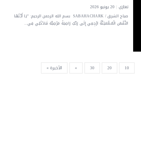
تعازي
|
20 يونيو 2026
صباح الشرق / SABAHACHARK بسم الله الرحمن الرحيم: “يَا أَيَّتُهَا
النَّفْسُ الْمُطْمَئِنَّةُ ارْجِعِي إِلَى رَبِّكِ رَاضِيَةً مَرْضِيَّة فَادْخُلِي فِي...
10
20
30
»
الأخيرة »