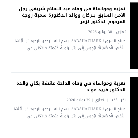
تعزية ومواساة في وفاة عبد السلام شريفي رجل
الأمن السابق ببركان ووالد الدكتورة سمية زوجة
المرحوم الدكتور لزعر
تعازي
|
30 يوليو 2026
صباح الشرق / SABAHACHARK بسم الله الرحمن الرحيم “يَا أَيَّتُهَا
النَّفْسُ الْمُطْمَئِنَّةُ ارْجِعِي إِلَى رَبِّكِ رَاضِيَةً مَّرْضِيَّة فَادْخُلِي فِي...
تعزية ومواساة في وفاة الحاجة عائشة بكاي والدة
الدكتور فريد عواد
آخر الأخبار
|
تعازي
|
29 يوليو 2026
صباح الشرق / SABAHACHARK بسم الله الرحمن الرحيم: “يَا أَيَّتُهَا
النَّفْسُ الْمُطْمَئِنَّةُ ارْجِعِي إِلَى رَبِّكِ رَاضِيَةً مَرْضِيَّة فَادْخُلِي فِي...