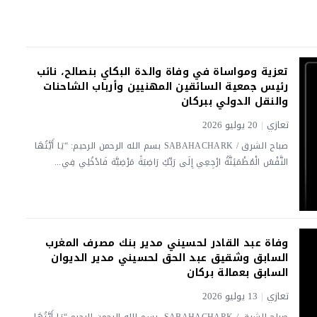
تعزية ومواساة في وفاة والدة البكاي بنصالح، نائب
رئيس جمعية السائقين المهنيين وأرباب الشاحنات
والنقل الدولي ببركان
تعازي
|
20 يوليو 2026
صباح الشرق / SABAHACHARK بسم الله الرحمن الرحيم: “يَا أَيَّتُهَا
النَّفْسُ الْمُطْمَئِنَّةُ ارْجِعِي إِلَى رَبِّكِ رَاضِيَةً مَرْضِيَّة فَادْخُلِي فِي...
وفاة عبد القادر لحسيني مدير بنك مصرف المغرب
السابق وشقيق عبد الحق لحسيني مدير الديوان
السابق بعمالة بركان
تعازي
|
13 يوليو 2026
صباح الشرق / SABAHACHARK بسم الله الرحمن الرحيم “يَا أَيَّتُهَا