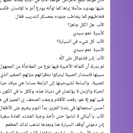
حان موعد جمع الأغراض. فوقف الأب في الباب بعدما أقفلها إقفا
عليها بهدوء متأملا إياها كما لوأنه يودع أعز ما للإنسان، فك
فخاطبهم كما يخاطب جنوده بمعسكر التدريب فقال:
الأب: هل الكل جاهز؟
الأسرة: نعم سيدي.
الأب: كل شيء في السيارة؟.
الأسرة: نعم سيدي.
الأب: إذن فلنتوكل على الله .
لم يدرك أن كلماته الأخيرة فيها نوع من المفاجأة من المجهول
سبيلها فاستدار الصبية ليتركوا بنظراتهم منزلهم الصغير الذ
للصبية، والساعة تشيرحينها إلى الرابعة مساءا هي ميلاد حياة
الحياة والزمان لا يؤتمنان في دنيانا هذه، وككل ما في الكون
صِّير لهم إلا هو، رفعت الأقلام وجفت الصحف، إن المميز في 
أحسن استعمالها في بلدنا العزيز، بدأ النوم يخيم على الأطفال 
الأب: يا أبنائي لا تناموا حتى نأخذ وجبة العشاء، كعادة سفرنا
إذن دعوني أوقف السيارة هنا وبعدها نذهب لذلك المطعم.