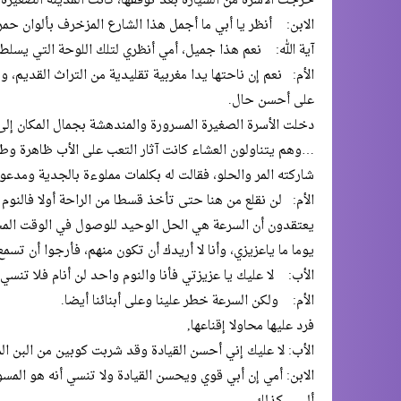
خرجت الأسرة من السيارة بعد توقفها، كانت المدينة الصغيرة م
الابن: أنظر يا أبي ما أجمل هذا الشارع المزخرف بألوان حم
آية الله: نعم هذا جميل، أمي أنظري لتلك اللوحة التي يسلط 
الأم: نعم إن ناحتها يدا مغربية تقليدية من التراث القديم، 
على أحسن حال.
دخلت الأسرة الصغيرة المسرورة والمندهشة بجمال المكان إلى
…وهم يتناولون العشاء كانت آثار التعب على الأب ظاهرة وط
شاركته المر والحلو، فقالت له بكلمات مملوءة بالجدية ومدع
الأم: لن نقلع من هنا حتى تأخذ قسطا من الراحة أولا فالن
يعتقدون أن السرعة هي الحل الوحيد للوصول في الوقت المح
يوما ما ياعزيزي، وأنا لا أريدك أن تكون منهم، فأرجوا أن تسمع
الأب: لا عليك يا عزيزتي فأنا والنوم واحد لن أنام فلا تنسي
الأم: ولكن السرعة خطر علينا وعلى أبنائنا أيضا.
فرد عليها محاولا إقناعها,
الأب: لا عليك إني أحسن القيادة وقد شربت كوبين من البن المر
الابن: أمي إن أبي قوي ويحسن القيادة ولا تنسي أنه هو المسؤو