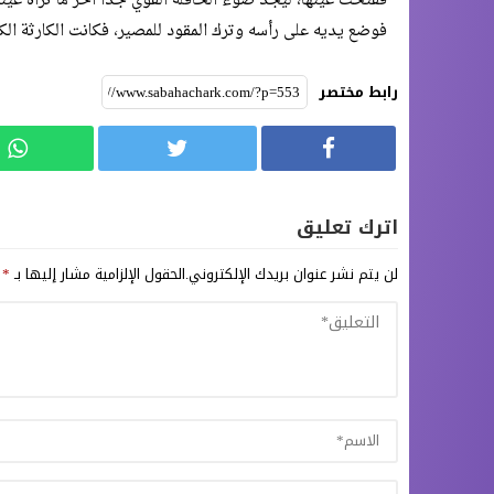
ففتحت عيّنَها، ليجد ضوء الحافلة القوي جدا آخر ما تراه عيناه
فوضع يديه على رأسه وترك المقود للمصير، فكانت الكارثة الك
رابط مختصر
اترك تعليق
لن يتم نشر عنوان بريدك الإلكتروني.
الحقول الإلزامية مشار إليها بـ
*