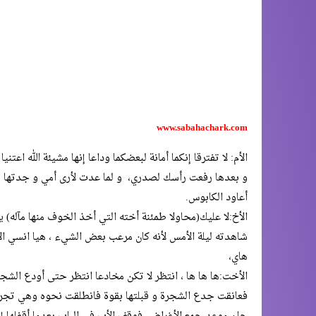
www.sabahachark.com
الأم: لا تفترقا إنكما أمانة لبعضكما وداعا إنها مشيئة الله اعتن
و بعدها رفعت رأسك لصدري، و لما عدت لأرى أمي و جدتها بر
أعاود الكابوس.
الأخ:لا عليك(محاولا طمئنة أخته التي أخذ الخوف منها مآله) يق
شاهدته ليلة الأمس لأنه كان مرعب بعض الشيء ، هيا انسي ال
هاي،
الأخت:ها ها ها ، انتظر لا تكن مخادعا انتظر حتى أودع الشجر
فعانقت جدع الشجرة و قبلتها بقوة فانطلقت نحوه وهي تجر ا