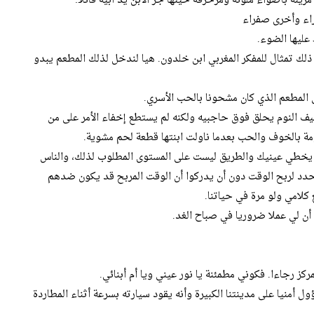
زينة بأضواء ملونة ومزخرفة حينها جر الابن يد أبيه قائلا:
راء وأخرى صفراء
عليها الضوء.
و ذلك تمثال للمفكر المغربي ابن خلدون. هيا لندخل لذلك المطعم يبدو
 المطعم الذي كان مشحونا بالحب الأسري.
يف النوم يحلق فوق حاجبيه ولكنه لم يستطع إخفاء الأمر على من
ومة بالخوف والحب بعدما ناولت ابنتها قطعة لحم مشوية.
وم يخطي عينيك والطريق ليست على المستوى المطلوب لذلك، والناس
دد لربح الوقت دون أن يدركوا أن الوقت المربح قد يكون ضدهم
 كلامي ولو مرة في حياتنا.
 أن لي عملا ضروريا في صباح الغد.
كز رجاءا. فكوني مطمئنة يا نور عيني ويا أم أبنائي.
ل أمنيا على مدينتنا الكبيرة وأنه يقود سيارته بسرعة أثناء المطاردة