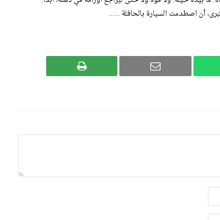
. ما بيده حيلة. ولا قوة ولا حتى ليراجع أوراقه في ذهنه، أبدا.
برى، أن اصطدمت السيارة بالحافلة …..