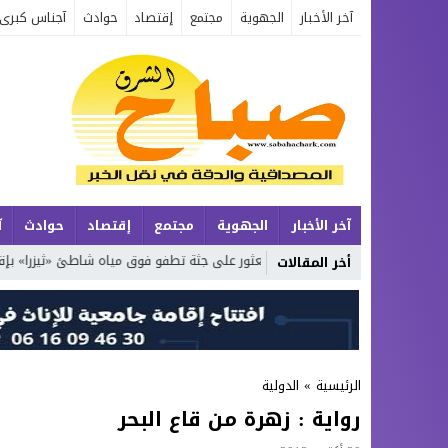
آخر الأخبار
الجهوية
مجتمع
إقتصاد
حوادث
آجناس كبرى
آخر الأخبار
الجهوية
مجتمع
إقتصاد
حوادث
آ
لرسمي
العثور على جثة تطفو فوق مياه شاطئ «ثيزرا» بإقليم الدريوش
أخر المقالات
الرئيسية
»
الدولية
رواية : زهرة من قاع البحر