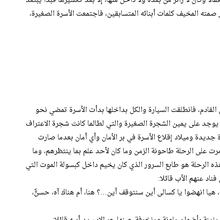
لا وكأن لا زائر من بعده ولا داخل منها، إلا بعد تكسيرها فبدأ يبتعد
سر صمته المخيف كلمات أبنائه المتسابقين، فاجتمعت الأسرة الصغيرة،
 القادم، فانطلقت السيارة والكل بداخلها بدأت الأسرة تمضي نحو
ي يوجد على يمين الشجرة الصغيرة والتي لطالما كانت شجرة الاعتراف
 جديدة وميلاد إقلاع الأسرة في بر الأمان وأي أمان بعدما صارت
 مرت على الرحلة طاحونة الزمن وما كان لأحد علم بما ينتظرهم، وما
هذه الرحلة هو طابع السرور الذي كان يخيم داخل كبسولة الموت التي
فناد عنهم الأب قائلا:
، هيا انهضوا يا كسالى أين سنتوقف أين…؟ هنا، أم هناك آه، حسنًََ،