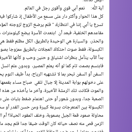
أليس كذلك.
آية الله: نعم أبي قوي وأقوى رجل في العالم.
كل هذا الحوار وأكثر دار على مسمع من الأطفال إذ شاركوا فيه
تسرع يا أبي إننا في انتظارك ” فلم يرضخ الزوج لزوجته المؤ
مقاعدهم الخلفية، فبعد أن ابتعدت الأسرة ببضع كيلومترات 
والحذر، والسيارة هي الوحيدة بالطريق، الكل مظلم فقط هي 
الكبسولة، فقط صوت احتكاك العجلات بالطريق ممزوجا بصوت
بدأ الأب يتأمل بنظرات اشتياق و حنين وحب و كأنها الأخيرة،
فابتسم بصمت تام كما لو أنه يعلم المصير، وبدون علم انسل ال
السفن أو السفن تبحر بما لا تشتهيه الرياح، بدأ طيف النوم
على دخولهم بوابة المدينة إلا جبال تلقي صباح مساء بقممه
والموت فكانت تلك الرمشة الأخيرة، وآخر ما يأخذه من هذه ال
الصعبة جدا، وبدون شعور أو حتى اهتمام ضغط بثبات على دو
الكبسولة بين المنعرجات بسرعة كبيرة ومن حسن القدر أو سخر
محاولة صعود قمة الجبل بصعوبة، وخلف المقود الحياة؟ أم ا
الزمن قص منه نصف حياته كان الوقت ضيقا جدا فلم يجد ما يف