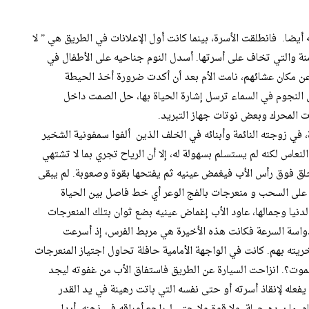
 أيضا. فانطلقت الأسرة، بينما كانت أول الإعلانات في الطريق هي ” لا
منة والتي تخاف على أسرتها. أسدل النوم جناحيه على الأطفال في
عن مكان عشائهم، نامت الأم بعد أن أكدت ضرورة أخذ الحيطة
النجوم في السماء ترسل إشارة الحياة بها، حل الصمت داخل
 المحرك وبعض نوتات جهاز التبريد.
 في زوجته النائمة وأبنائه في الخلف الذين ألفوا سمفونية الشخير
نعاس لكنه لم يستسلم بسهولة له، إلا أن الرياح تجري بما لا تشتهي
 يحلق فوق رأس الأب فيغمض عينيه ثم يفتحها بقوة وصعوبة. لم يبقى
ا على السحب و منعرجات بالفج الوعر أي خط فاصل بين الحياة
دنيا وجمالها، عاود الأب إغماض عينيه بضع ثوان بتلك المنعرجات
اسة السرعة فكانت هذه الأخيرة هي مربط الفرس، إذ أسرعت
يته بهم. كانت في الواجهة الأمامية حافلة تحاول اجتياز المنعرجات
لموت؟. انزاحت السيارة عن الطريق فاستفاق الأب من غفوته ليجد
عله لإنقاذ أسرته أو حتى نفسه التي باتت رهينة في يد القدر