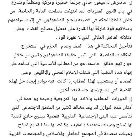
إن ماتعرض له ميمون حادي جريمة خطيرة ومركبة ومنظمة وتندرج
في باب قانون العقوبات لقد انتهكت مصلحته العامة والخاصة، من
خلال تباطؤ الحكم في قضيته ينجح المشعوذون في إثبات مزاعمهم
بامتلاكهم قوة خارقة لها القدرة على تعطيل مصالح القضاء وعلى
امتلاكه الفائض الدلالي الذي لا تقهره قوة .
فتأجيل المحاكمة في هذا الملف وعدم الحزم في استخراج
المكالمات الماضية التي تبين حقيقة المشعوذين وتبين من خلال
حواراتهم حقائق حاسمة، هو من المطالب الأساسية التي تساعد على
إنهاء هذه القضية التي شغلت الإعلام المحلي والإقليمي وعلى
القضاء أن يستجيب لهذا المطلب إذا كانت فيه بوادر إيجاد حل لهذه
القضية التي يتسع زمنها جلسة بعد أخرى .
إن المبررات المنطقية والاخذ بها كمرجعية وحيدة وواحدة في
أمثال هذه النوازل قد يعد مخالفا لكثير من المنطق الاجتماعي الذي
تتأسس عليه البنى الإجتماعية المغربية فقضية ميمون حادي قضية
لها نماذج وعينات متعددة بالمغرب وكانت لها منذ القديم نماذج
وعينات متعددة في المجتمع الجاهلي والاسلامي والمجتمعات الغربية