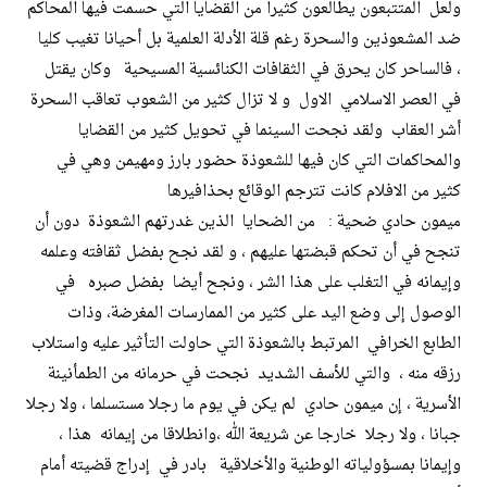
ولعل المتتبعون يطالعون كثيرا من القضايا التي حسمت فيها المحاكم
ضد المشعوذين والسحرة رغم قلة الأدلة العلمية بل أحيانا تغيب كليا
، فالساحر كان يحرق في الثقافات الكنائسية المسيحية وكان يقتل
في العصر الاسلامي الاول و لا تزال كثير من الشعوب تعاقب السحرة
أشر العقاب ولقد نجحت السينما في تحويل كثير من القضايا
والمحاكمات التي كان فيها للشعوذة حضور بارز ومهيمن وهي في
كثير من الافلام كانت تترجم الوقائع بحذافيرها
ميمون حادي ضحية : من الضحايا الذين غدرتهم الشعوذة دون أن
تنجح في أن تحكم قبضتها عليهم ، و لقد نجح بفضل ثقافته وعلمه
وإيمانه في التغلب على هذا الشر ، ونجح أيضا بفضل صبره في
الوصول إلى وضع اليد على كثير من الممارسات المغرضة، وذات
الطابع الخرافي المرتبط بالشعوذة التي حاولت التأثير عليه واستلاب
رزقه منه ، والتي للأسف الشديد نجحت في حرمانه من الطمأنينة
الأسرية ، إن ميمون حادي لم يكن في يوم ما رجلا مستسلما ، ولا رجلا
جبانا ، ولا رجلا خارجا عن شريعة الله ،وانطلاقا من إيمانه هذا ،
وإيمانا بمسؤولياته الوطنية والأخلاقية بادر في إدراج قضيته أمام