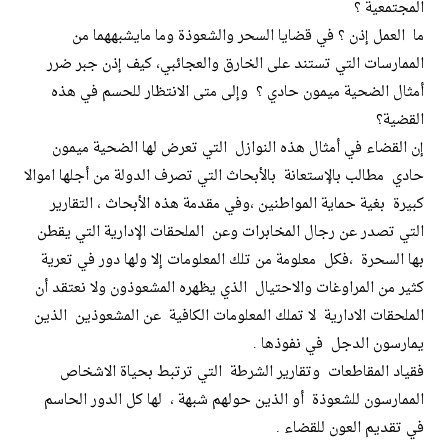
المجتمعية ؟
ما العمل إذن ؟ في قضايا السحر والشعوذة وما مايشبههما من
الممارسات التي تستند على الخارق والعجائبي، كيف إذن جبر ضرر
أمثال الضحية ميمون حادي ؟ وإلى متى الانتظار للحسم في هذه
القضية؟
إن القضاء في أمثال هذه النوازل التي تعرض لها الضحية ميمون
حادي مطالب بالإستعانة بالأبحاث التي تصرف الدولة من أجلها اموالا
كبيرة بغية حماية المواطنين ،وفي مقدمة هذه الأبحاث ، التقارير
التي تصدر عن رجال المخابرات وعن الملحقات الإدارية التي يقطن
بها السحرة ،فكل معلومة من تلك المعلومات إلا ولها دور في تعرية
كثير من المراوغات والاحتيال الذي يظهره المشعوذون ولا نعتقد أن
الملحقات الادارية لا تملك المعلومات الكافية عن المشعوذين الذين
يمارسون الدجل في نفوذها .
فقياد المقاطعات وتقارير الشرطة التي ترتبط بحياة الاشخاص
الممارسون للشعوذة أو الذين حولهم شبهة ، لها كل الدور الحاسم
في تقديم العون للقضاء .