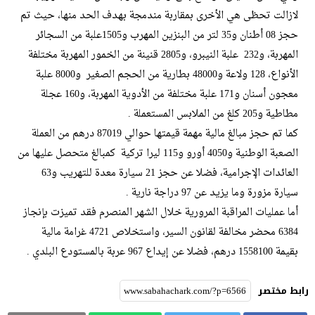
لازالت تحظى هي الأخرى بمقاربة مندمجة بهدف الحد منها، حيث تم
حجز 08 أطنان و35 لتر من البنزين المهرب و1505علبة من السجائر
المهربة، و232 علبة النيبرو، و2805 قنينة من الخمور المهربة مختلفة
الأنواع، 128 ولاعة و48000 بطارية من الحجم الصغير و8000 علبة
معجون أسنان و171 علبة مختلفة من الأدوية المهربة، و160 عجلة
مطاطية و205 كلغ من الملابس المستعملة .
كما تم حجز مبالغ مالية مهمة قيمتها حوالي 87019 درهم من العملة
الصعبة الوطنية و4050 أورو و115 ليرا تركية كمبالغ متحصل عليها من
العائدات الإجرامية، فضلا عن حجز 21 سيارة معدة للتهريب و63
سيارة مزورة وما يزيد عن 97 دراجة نارية .
أما عمليات المراقبة المرورية خلال الشهر المنصرم فقد تميزت بإنجاز
6384 محضر مخالفة لقانون السير، واستخلاص 4721 غرامة مالية
بقيمة 1558100 درهم، فضلا عن إيداع 967 عربة بالمستودع البلدي .
رابط مختصر