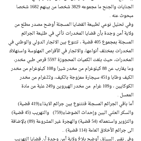
الجنايات والجنح ما مجموعه 3829 شخصا من بينهم 1682 شخصا
مبحوث عنه .
وفي تحليل نوعي لطبيعة القضايا المسجلة أوضح مصدر مطلع من
ولاية أمن وجدة بأن قضايا المخدرات تأتي في طليعة الجرائم
المسجلة بمجموع 405 قضية ، تتنوع بين الاتجار الدولي والوطني في
المخدرات بمختلف أنواعها، والاتجار في الأقراص المهلوسة واستهلاك
المخدرات، حيث بلغت الكميات المحجوزة 5597 قرص طبي مخدر،
وما يقارب عن 88 كيلوغرام من مخدر شيرا و108 كيلوغرام من مخدر
الكيف وطابا و451 سيجارة ممزوجة بالكيف، و22غرام من مخدر
الكوكايين ، و109 غرام من مخدر الهيروين و249 علبة من مادة
المعسل .
أما باقي الجرائم المسجلة فتتنوع بين جرائم الايذاء(419 قضية)
والسكر العلني البين وإحداث الضوضاء(759) والتهريب (45 قضية)
والتزوير واستعماله (54 قضية) والهجرة غير المشروعة (89) بالإضافة
الى جرائم الأخلاق العامة (114 قضية) ..
وفي نفس السياق، أوضح بلاغ ولاية أمن وجدة أن قضايا التهريب