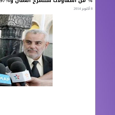
% من المقاولات ستسرح العمال و%97 لن تخلق مناصب شغل جديدة
8 أكتوبر 2014