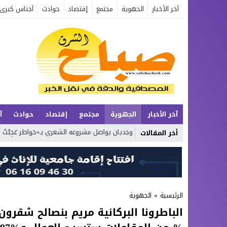
آخر الأخبار
الجهوية
مجتمع
إقتصاد
حوادث
آجناس كبرى
آخر الأخبار
الجهوية
مجتمع
إقتصاد
حوادث
آ
لطبيعة
محمد بوجديان يواصل مشروعه الشعري بـ«خواطر عَجِبْتُ لَكَ يَا زَمَن»… 
أخر المقالات
الرئيسية
»
الجهوية