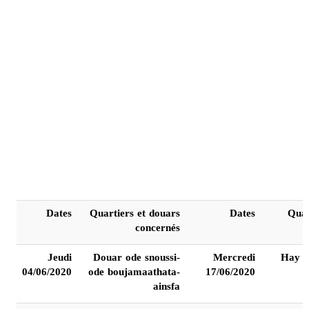
Dates
Quartiers et douars
Dates
Quar
concernés
Jeudi
Douar ode snoussi-
Mercredi
Hay e
04/06/2020
ode boujamaathata-
17/06/2020
ainsfa