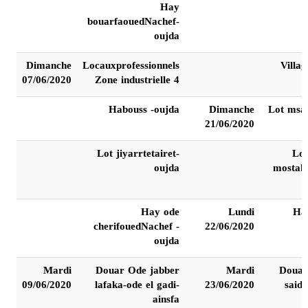
Hay
bouarfaouedNachef-
oujda
Dimanche
Locauxprofessionnels
Villa
07/06/2020
Zone industrielle 4
Habouss -oujda
Dimanche
Lot msa
21/06/2020
Lot jiyarrtetairet-
Lot
oujda
mostak
Hay ode
Lundi
Ha
cherifouedNachef -
22/06/2020
oujda
Mardi
Douar Ode jabber
Mardi
Douar
09/06/2020
lafaka-ode el gadi-
23/06/2020
said
ainsfa