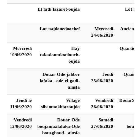
El fath lazaret-oujda
Lot B
Lot najdouednachef
Mercredi
Ancienn
24/06/2020
Mercredi
Hay
Quartier
10/06/2020
takadoumkoulouch-
oujda
Douar Ode jabber
Jeudi
Quaisv
lafaka –ode el gadi-
25/06/2020
ainsfa
Jeudi le
Village
Vendredi
DouarS
11/06/2020
sibenmokhtaroujda
26/06/2020
Vendredi
Douar Ode
Samedi
12/06/2020
boujamaalafaka-Ode
27/06/2020
boua
bouzghoud –ainsfa