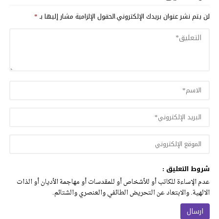
لن يتم نشر عنوان بريدك الإلكتروني.
الحقول الإلزامية مشار إليها بـ
*
شروط التعليق :
عدم الإساءة للكاتب أو للأشخاص أو للمقدسات أو مهاجمة الأديان أو الذات
الالهية. والابتعاد عن التحريض الطائفي والعنصري والشتائم.