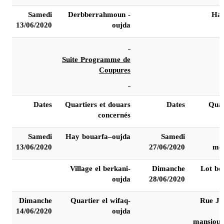
Samedi
Derbberrahmoun -
Hay
13/06/2020
oujda
Suite Programme de
Coupures
Dates
Quartiers et douars
Dates
Quar
concernés
Samedi
Hay bouarfa–oujda
Samedi
13/06/2020
27/06/2020
mo
Village el berkani-
Dimanche
Lot bo
oujda
28/06/2020
Dimanche
Quartier el wifaq-
Rue Ja
14/06/2020
oujda
mansiou