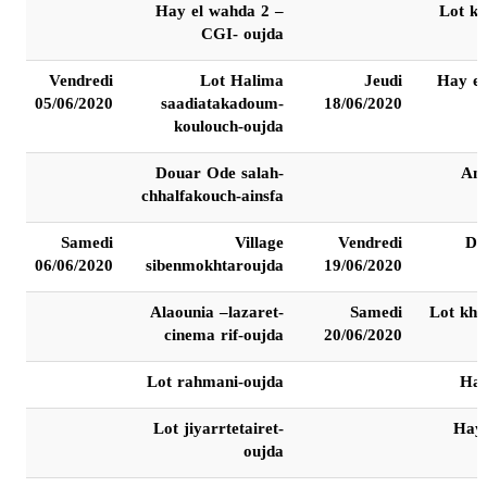
Hay el wahda 2 –
Lot k
CGI- oujda
Vendredi
Lot Halima
Jeudi
Hay el
05/06/2020
saadiatakadoum-
18/06/2020
koulouch-oujda
Douar Ode salah-
Anc
chhalfakouch-ainsfa
Samedi
Village
Vendredi
Do
06/06/2020
sibenmokhtaroujda
19/06/2020
Alaounia –lazaret-
Samedi
Lot khe
cinema rif-oujda
20/06/2020
Lot rahmani-oujda
Hay
Lot jiyarrtetairet-
Hay
oujda