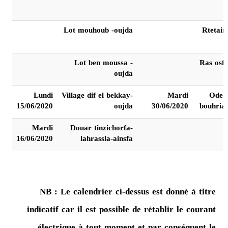
Lot mouhoub -oujda
Rtetair
Lot ben moussa -
Ras osf
oujda
Lundi
Village dif el bekkay-
Mardi
Ode 
15/06/2020
oujda
30/06/2020
bouhria
Mardi
Douar tinzichorfa-
16/06/2020
lahrassla-ainsfa
NB : Le calendrier ci-dessus est donné à titre
indicatif car il est possible de rétablir le courant
électrique à tout moment et par conséquent le