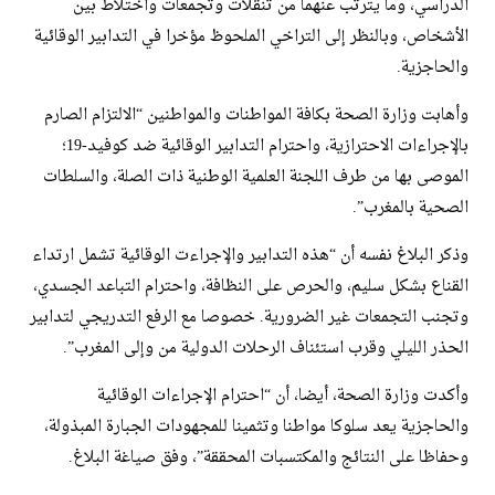
الدراسي، وما يترتب عنهما من تنقلات وتجمعات واختلاط بين
الأشخاص، وبالنظر إلى التراخي الملحوظ مؤخرا في التدابير الوقائية
والحاجزية.
وأهابت وزارة الصحة بكافة المواطنات والمواطنين “الالتزام الصارم
بالإجراءات الاحترازية، واحترام التدابير الوقائية ضد كوفيد-19؛
الموصى بها من طرف اللجنة العلمية الوطنية ذات الصلة، والسلطات
الصحية بالمغرب”.
وذكر البلاغ نفسه أن “هذه التدابير والإجراءت الوقائية تشمل ارتداء
القناع بشكل سليم، والحرص على النظافة، واحترام التباعد الجسدي،
وتجنب التجمعات غير الضرورية. خصوصا مع الرفع التدريجي لتدابير
الحذر الليلي وقرب استئناف الرحلات الدولية من وإلى المغرب”.
وأكدت وزارة الصحة، أيضا، أن “احترام الإجراءات الوقائية
والحاجزية يعد سلوكا مواطنا وتثمينا للمجهودات الجبارة المبذولة،
وحفاظا على النتائج والمكتسبات المحققة”، وفق صياغة البلاغ.