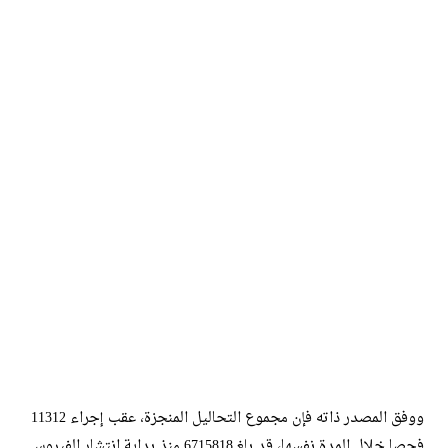
ووفق المصدر ذاته فإن مجموع التحاليل المنجزة، عقب إجراء 11312
فحصا خلال المدة نفسها، قد بلغ 6715818 منذ بداية انتشار الفيروس