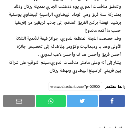
وتنطلق منافسات الدوري يوم 22غشت الجاري بمدينة بركان وذلك
بمشاركة ستة فرق وهي الوداد البيضاوي، الراسينغ البيضاوي يوسفية
برشيد، نهضة بركان الفريق المنظم، إلى جانب فريقين من إفريقيا
حسب ما أكده ماندوزا.
وقد خصصت اللجنة المنظمة للدوري، جوائز قيمة للأندية الثلاثة
الأولى وهدايا وميداليات وكؤوس،بالإضافة إلى تخصيص جائزة
أحسن فريق وأحسن هداف وأحسن لاعب للدوري .
يشار إلى أنه وعلى هامش منافسات الدوري،سيتم التوقيع على شراكة
بين فريقي الراسينغ البيضاوي ونهضة بركان.
رابط مختصر