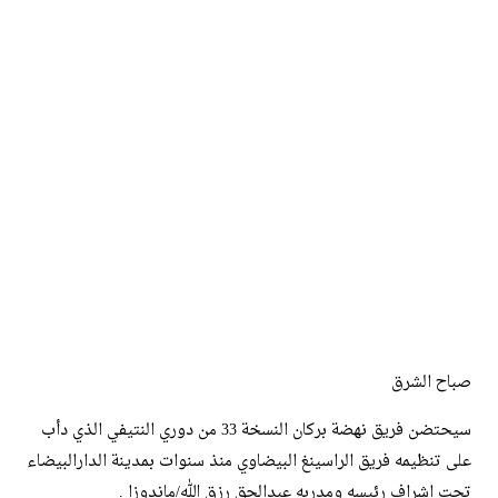
صباح الشرق
سيحتضن فريق نهضة بركان النسخة 33 من دوري النتيفي الذي دأب
على تنظيمه فريق الراسينغ البيضاوي منذ سنوات بمدينة الدارالبيضاء
تحت اشراف رئيسه ومدربه عبدالحق رزق الله/ماندوزا .