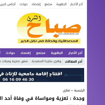
آخر الأخبار
الجهوية
مجتمع
إقتصاد
حوادث
آجناس كبرى
آخر الأخبار
الجهوية
مجتمع
إقتصاد
حوادث
آ
آمن
مجموعة الجوهري بمارينا السعيدية… شقق عصرية وفيلات فاخرة بإطلالة
أخر المقالات
الرئيسية
»
تعازي
وجدة : تعزية ومواساة في وفاة أحد ال