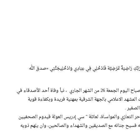
َبِّكِ رَاضِيَةً مَّرْضِيَّة فَادْخُلِي فِي عِبَادِي وَادْخُلِيجَنَّتِي «صدق الله
ببالغ الحزن والأسى، وبقلوب مؤمنة بقضاء الله وقدره، تلقينا صباح اليوم الجمعة 26 من الشهر الجاري ، نبأ وفاة أحد الأصدقاء في
مشهد الاعلامي بالجهة الشرقية بمهنية فريدة وبكفاءة قوية
لصغير .
حر التعازي والمواسـاة، لعائلة ” سي إدريس العولة قيدوم الصحفيين
نه فسيح جناته مع الصديقين والشهداء والصالحين، وان يلهم ذويه