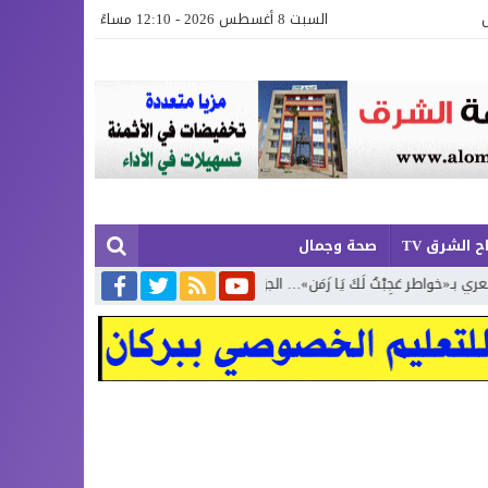
السبت 8 أغسطس 2026 - 12:10 مساءً
ح الشرق TV
صحة وجمال
بْتُ لَكَ يَا زَمَن»… الجزء الرابع
تكريم حفظة كتاب الله في اختتام الدورة 