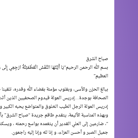
صباح الشرق
بسم الله الرحمن الرحيم“يَا أَيَّتُهَا النَّفْسُ الْمُطْمَئِنَّةُ ارْجِعِي إِلَى ر
العظيم”
الصحافة بوجدة…إدريس العولة قيدوم الصحفيين الذين أثت ال
إدريس العولة الرجل الطيب الخلوق والمتواضع يحبه الكبير وا
وبهذه المناسبة الأليمة، يتقدم طاقم جريدة “صباح الشرق” بأ
“، ضارعين إلى العلي القدير أن يتغمده بواسع رحمته ، ويسك
جميل الصبر و أحسن العزاء، و إنا لله وإنا إليه راجعون.