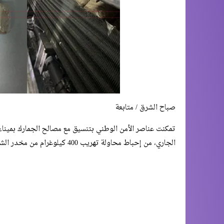
صباح الشرق / متابعة
الجاري، من إحباط محاولة تهريب 400 كيلوغرام من مخدر الشيرا على متن شاحنة للنقل الدولي للبضائع تحمل لوحات ترقيم محلية.