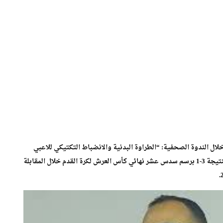
ال الندوة الصحفية: “الطراوة البدنية والانضباط التكتيكي للاعبي
اليوزمو كانا من العوامل التي ساعدتنا من هزم الفتح الرياطي بنتيجة 3-1 برسم سدس عشر نهائي كأس العرش لكرة القدم خلال المقابلة