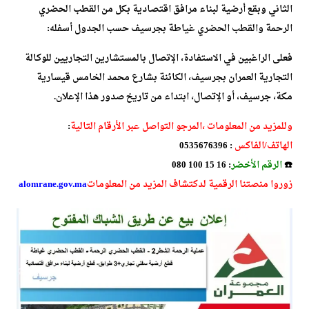
الثاني وبقع أرضية لبناء مرافق اقتصادية
بكل من القطب الحضري
الرحمة والقطب
الحضري غياطة بجرسيف حسب الجدول أسفله:
فعلى الراغبين في الاستفادة، الإتصال بالمستشارين التجاريين للوكالة
التجارية العمران بجرسيف، الكائنة بشارع محمد الخامس قيسارية
مكة، جرسيف، أو الإتصال، ابتداء من تاريخ صدور هذا الإعلان.
وللمزيد من المعلومات ،المرجو التواصل عبر الأرقام التالية
:
الهاتف/الفاكس
: 0535676396
☎️
الرقم الأخضر
: 16 15 100 080
زوروا منصتنا الرقمية لدكتشاف المزيد من المعلومات
alomrane.gov.ma