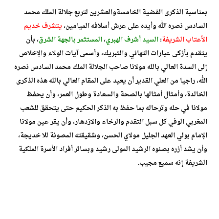
بمناسبة الذكرى الفضية الخامسةوالعشرين لتربع جلالة الملك محمد
السادس نصره الله وأيده على عرش أسلافه الميامين،
يتشرف خديم
الأعتاب الشريفة
:
السيد أشرف الهبري
،
المستثمر بالجهة الشرق
، بأن
يتقدم بأزكى عبارات التهاني والتبريك، وأسمى آيات الولاء والإخلاص
إلى السدة العالي بالله مولانا صاحب الجلالة الملك محمد السادس نصره
الله، راجيا من العلي القدير أن يعيد على المقام العالي بالله هذه الذكرى
الخالدة، وأمثال أمثالها بالصحة والسعادة وطول العمر، وأن يحفظ
مولانا في حله وترحاله بما حفظ به الذكر الحكيم حتى يتحقق للشعب
المغربي الوفي كل سبل التقدم والرخاء والازدهار، وأن يقر عين مولانا
الإمام بولي العهد الجليل مولاي الحسن، وشقيقته المصونة للا خديجة،
وأن يشد أزره بصنوه الرشيد المولى رشيد وبسائر أفراد الأسرة الملكية
الشريفة إنه سميع مجيب.