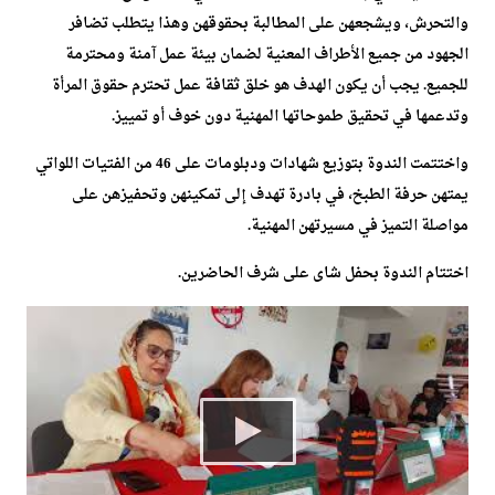
والتحرش، ويشجعهن على المطالبة بحقوقهن وهذا يتطلب تضافر
الجهود من جميع الأطراف المعنية لضمان بيئة عمل آمنة ومحترمة
للجميع. يجب أن يكون الهدف هو خلق ثقافة عمل تحترم حقوق المرأة
وتدعمها في تحقيق طموحاتها المهنية دون خوف أو تمييز.
واختتمت الندوة بتوزيع شهادات ودبلومات على 46 من الفتيات اللواتي
يمتهن حرفة الطبخ، في بادرة تهدف إلى تمكينهن وتحفيزهن على
مواصلة التميز في مسيرتهن المهنية.
اختتام الندوة بحفل شاى على شرف الحاضرين.