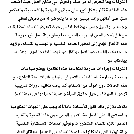
الشركات وما تتعرض له من عنف وتحرش في مكان العمل حيث أضحت
هذه الظاهرة تؤثر بشكل كبير على حياتهن المهنية والشخصية، وتنعكس
سلبًا على أدائهن وإنتاجيتهن جراء ما يتعرضن له من تحرش لفظي
وجسدي، وتمييز جنسي، وضغط لنفسي حيث تتعرض النساء لمضايقات
من قبل زملاء العمل أو أرباب العمل، مما يخلق بيئة عمل غير مريحة.
هذه الأفعال تؤدي إلى تدهور الصحة النفسية والجسدية للنساء، وتزيد
من معدلات الغياب عن العمل، وتقلل من فرص التقدم المهني وهذا ما
ييتطلب من
الشركات إجراءات صارمة لمكافحة هذه الظاهرة بوضع سياسات
واضحة وصارمة ضد العنف والتحرش، وتوفير قنوات آمنة للإبلاغ عن
هذه الحالات دون خوف من الانتقام. كما يجب تنظيم دورات تدريبية
توعوية للموظفين حول حقوق المرأة وأهمية احترامها في بيئة العمل.
بالإضافة إلى ذلك،تقول الأستاذة قادة،أنه يجب على الجهات الحكومية
والمجتمع المدني العمل معًا لتعزيز الوعي حول هذه القضية وتقديم
الدعم اللازم للنساء المتضررات وتوفير خدمات الاستشارة النفسية
والقانونية التي بامكانها مساعدة النساء في التعامل مع آثار العنف