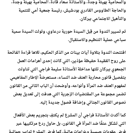
والمحامية بهيئة وجدة، والأستاذة سعاد قادة، المحامية بهيئة وجدة،
والحاجة الطاووس القادري بودشيش، رئيسة جمعية أمي للتنمية
والتأهيل الاجتماعي ببركان.
تم تسيير الندوة من قِبل السيدة حورية درعاوي، وتولت السيدة سمية
سباعي عملية التنظيم والاستقبال.
افتتحت الندوة بتلاوة آيات بينات من الذكر الحكيم، تلاها قراءة الفاتحة
على روح الفقيدة حفيظة مؤذين، التي كانت إحدى أهرامات العمل
الجمعوي ببركان تلتها مداخلة الأستاذة سليمة فراجي التي تناولت
بتفصيل قانون محاربة العنف ضد النساء، مستعرضةً الإطار المفاهيمي
لمفهوم العنف ضد المرأة وأنواعه، وأوضحت أن الباب الثاني من القانون
تضمن مجموعة من المقتضيات الزجرية التي هدفت إلى تعديل بعض
نصوص القانون الجنائي وإضافة فصول جديدة إليه.
كما أكدت الأستاذة فراجي أن المشرع لم يكتفِ بتجريم بعض الأفعال
التي تشكل عنفًا ضد المرأة في القانون، بل حاول ردع مرتكبيها عبر
فرض عقوبات حبسية وغرامات مالية، كما فرض المشرع تدابير حمائية