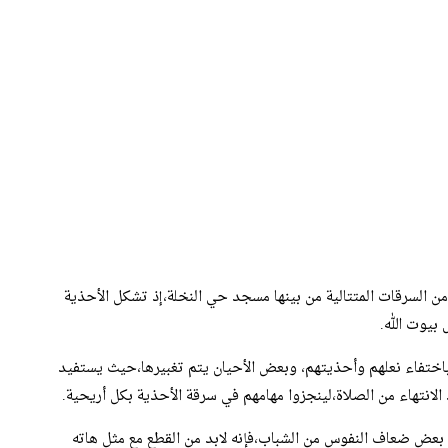
 السرقات المتتالية من بينها مسجد حي النخلة،إذ تشكل الأحذية
بيوت الله.
،باختفاء نعلهم وأحذيتهم، وبعض الأحيان يتم تغبيرها،حيث يستفيد
الانتهاء من الصلاة،لينجزوا مهامهم في سرقة الأحذية بكل أريحية.
و بعض ضعاف النفوس من الشباب،فإنه لابد من القطع مع مثل هاته