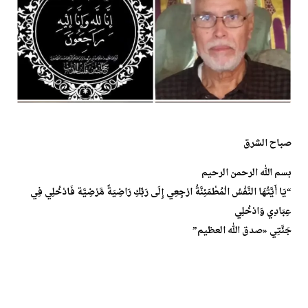
صباح الشرق
بسم الله الرحمن الرحيم
“يَا أَيَّتُهَا النَّفْسُ الْمُطْمَئِنَّةُ ارْجِعِي إِلَى رَبِّكِ رَاضِيَةً مَّرْضِيَّة فَادْخُلِي فِي
عِبَادِي وَادْخُلِي
جَنَّتِي «صدق الله العظيم”