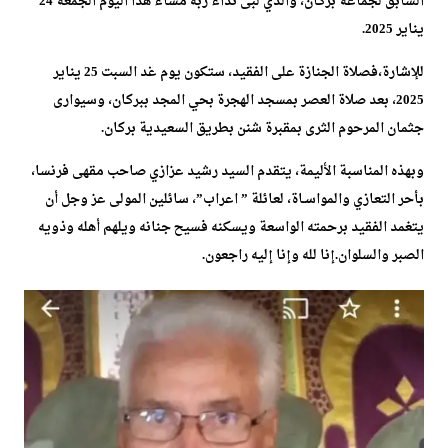
السابق لجماعة بركان، والذي لبى نداء ربه مساء هذا اليوم الجمعة 24
يناير 2025.
للإشارة،فصلاة الجنازة على الفقيد، ستكون يوم غد السبت 25 يناير
2025، بعد صلاة العصر بمسجد الهجرة بحي المجد ببركان، وسيوارى
جثمان المرحوم الثرى بمقبرة شنن بطريق السعيدية بركان.
وبهذه المناسبة الأليمة، يتقدم السيد رشيد عزازي صاحب مقهى فرنسا،
بأحر التعازي والمواسـاة، لعائلة ” اعراب”، سائلين المولى عز وجل أن
يتغمد الفقيد برحمته الواسعة ويسكنه فسيح جنانه ويلهم أهله وذويه
الصبر والسلوان.إنا لله وإنا إليه راجعون.