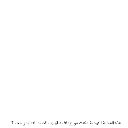
هذه العملية النوعية مكنت من إيقاف 3 قوارب الصيد التقليدي محملة