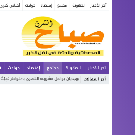
آخر الأخبار
الجهوية
مجتمع
إقتصاد
حوادث
آجناس كبرى
آخر الأخبار
الجهوية
مجتمع
إقتصاد
حوادث
آ
يعة
محمد بوجديان يواصل مشروعه الشعري بـ«خواطر عَجِبْتُ لَكَ يَا زَمَن»… الج
أخر المقالات