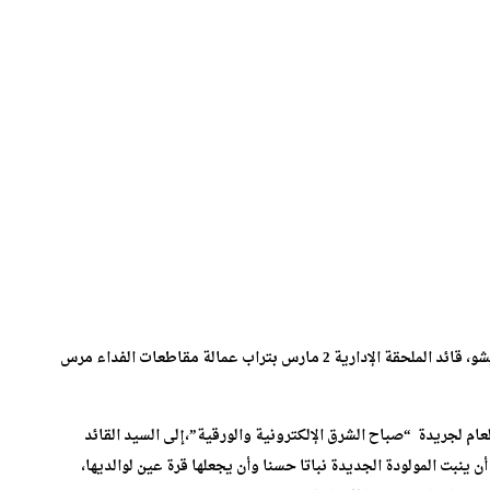
ازدياد مولودة جديدة في بيت صديقنا وأخينا محمد ياسين بويشو، قائد الملحقة الإدارية 2 مارس بتراب عمالة مقاطعات الفداء مرس
عام لجريدة “صباح الشرق الإلكترونية والورقية”،إلى السيد القائد
 ينبت المولودة الجديدة نباتا حسنا وأن يجعلها قرة عين لوالديها،