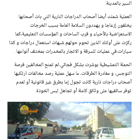
السير بالمدينة.
العملية شملت أيضا أصحاب الدراجات النارية التي بات أصحابها
يخلقون إزعاجا و يهددون السلامة العامة بسبب الخرجات
الاستعراضية بالأحياء و قرب الساحات و المؤسسات التعليمية،كما
ركزت على أولئك الذين تحوم حولهم شبهات استعمال دراجات و كذا
سيارات،في عمليات للسرقة و الاتجار بالمخدرات بمختلف أنواعها .
الحملة التمشيطية بوشرت بشكل فجائي،لم تمنح المخالفين فرصة
التوجس، و مغادرة الطرقات، ما سهل عملية رصد مخالفات ارتكبها
أصحاب دراجات نارية كانت تجول إما بطرق غير قانونية أو لعدم
توفر سائقيها على وثائق كاملة أو تجاهل لبس الخوذة.