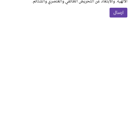
الالهية. والابتعاد عن التحريض الطائفي والعنصري والشتائم.