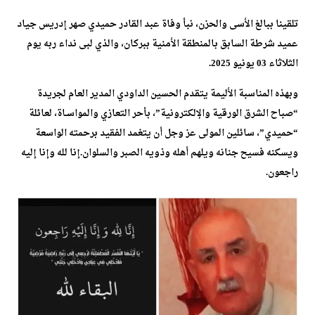
تلقينا ببالغ الأسى والحزن، نبأ وفاة عبد القادر حميدي صهر إدريس جياد
عميد شرطة السابق بالمنطقة الأمنية ببركان، والذي لبى نداء ربه يوم
الثلاثاء 03 يونيو 2025.
وبهذه المناسبة الأليمة يتقدم الحسين الداودي المدير العام لجريدة
“صباح الشرق الورقية والإلكترونية”، بأحر التعازي والمواسـاة، لعائلة
“حميدي”، سائلين المولى عز وجل أن يتغمد الفقيد برحمته الواسعة
ويسكنه فسيح جنانه ويلهم أهله وذويه الصبر والسلوان.إنا لله وإنا إليه
راجعون.