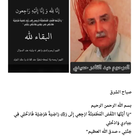
صباح الشرق
بسم الله الرحمن الرحيم
“يَا أَيَّتُهَا النَّفْسُ الْمُطْمَئِنَّةُ ارْجِعِي إِلَى رَبِّكِ رَاضِيَةً مَّرْضِيَّة فَادْخُلِي فِي
عِبَادِي وَادْخُلِي
جَنَّتِي « صدق الله العظيم”