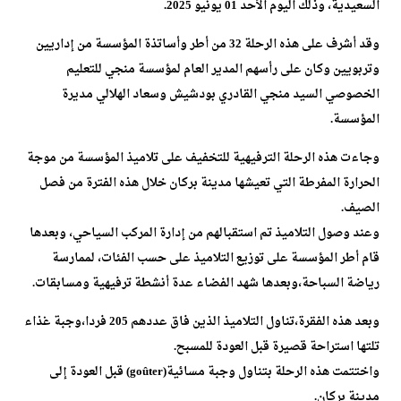
السعيدية، وذلك اليوم الأحد 01 يونيو 2025.
وقد أشرف على هذه الرحلة 32 من أطر وأساتذة المؤسسة من إداريين
وتربويين وكان على رأسهم المدير العام لمؤسسة منجي للتعليم
الخصوصي السيد منجي القادري بودشيش وسعاد الهلالي مديرة
المؤسسة.
وجاءت هذه الرحلة الترفيهية للتخفيف على تلاميذ المؤسسة من موجة
الحرارة المفرطة التي تعيشها مدينة بركان خلال هذه الفترة من فصل
الصيف.
وعند وصول التلاميذ تم استقبالهم من إدارة المركب السياحي، وبعدها
قام أطر المؤسسة على توزيع التلاميذ على حسب الفئات، لممارسة
رياضة السباحة،وبعدها شهد الفضاء عدة أنشطة ترفيهية ومسابقات.
وبعد هذه الفقرة،تناول التلاميذ الذين فاق عددهم 205 فردا،وجبة غذاء
تلتها استراحة قصيرة قبل العودة للمسبح.
واختتمت هذه الرحلة بتناول وجبة مسائية(goûter) قبل العودة إلى
مدينة بركان.