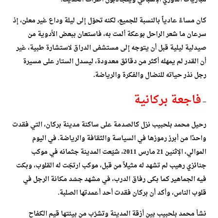
كان مساءً عادياً بالنسبة للجميع، لكنه تحوّل إلى ليلة وداع غير معلن، إذ
سرعان ما شعر الراحل بوعكة ألمت به، فاستعان ببعض الأدوية من
صيدلية ليلية قبل أن يتوجه إلى مستشفى الدراق لاستشارة طبية، غير
أن القدر لم يمهله أكثر من دقائق معدودة، ليسدل الستار على مسيرة
رجل نذر حياته للنضال والفكرة والرياضة.
فاجعة بركانية
–
رحيل محمد بلحبيب نزل كالصدمة على ساكنة مدينة بركان، التي فقدت
واحدًا من أبرز رموزها في السياسة والثقافة والرياضة. في اليوم
الموالي، الإثنين 21 مارس 2011، شيّعت المدينة جثمانه في موكب
جنائزي رهيب لم تشهد له مثيلاً من قبل، موكب ارتجّت له القلوب، وبكت
فيه الجماهير كما بكى رفاق الدرب، في مشهد جسّد مكانة الرجل في
قلوب الناس، وأكد أن بركان فقدت أحد أعمدتها الصلبة.
نشأ محمد بلحبيب بين أزقة المدينة وتشرّب من بيئتها قيم الكفاح