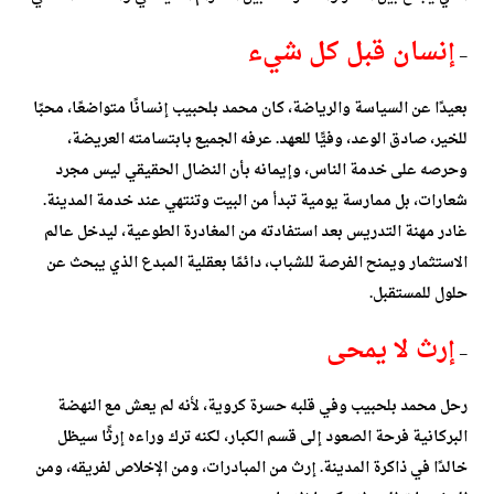
إنسان قبل كل شيء
–
بعيدًا عن السياسة والرياضة، كان محمد بلحبيب إنسانًا متواضعًا، محبًا
للخير، صادق الوعد، وفيًّا للعهد. عرفه الجميع بابتسامته العريضة،
وحرصه على خدمة الناس، وإيمانه بأن النضال الحقيقي ليس مجرد
شعارات، بل ممارسة يومية تبدأ من البيت وتنتهي عند خدمة المدينة.
غادر مهنة التدريس بعد استفادته من المغادرة الطوعية، ليدخل عالم
الاستثمار ويمنح الفرصة للشباب، دائمًا بعقلية المبدع الذي يبحث عن
حلول للمستقبل.
إرث لا يمحى
–
رحل محمد بلحبيب وفي قلبه حسرة كروية، لأنه لم يعش مع النهضة
البركانية فرحة الصعود إلى قسم الكبار، لكنه ترك وراءه إرثًا سيظل
خالدًا في ذاكرة المدينة. إرث من المبادرات، ومن الإخلاص لفريقه، ومن