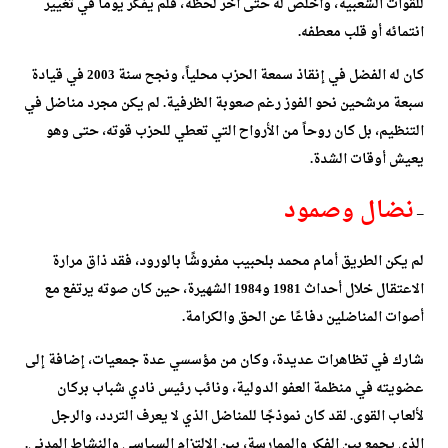
للقوات الشعبية، وأخلص له حتى آخر لحظة، فلم يفكر يوماً في تغيير
انتمائه أو قلب معطفه.
كان له الفضل في إنقاذ سمعة الحزب محلياً، ونجح سنة 2003 في قيادة
سبعة مرشحين نحو الفوز رغم صعوبة الظرفية. لم يكن مجرد مناضل في
التنظيم، بل كان روحاً من الأرواح التي تعطي للحزب قوته، حتى وهو
يعيش أوقات الشدة.
نضال وصمود
–
لم يكن الطريق أمام محمد بلحبيب مفروشًا بالورود، فقد ذاق مرارة
الاعتقال خلال أحداث 1981 و1984 الشهيرة، حين كان صوته يرتفع مع
أصوات المناضلين دفاعًا عن الحق والكرامة.
شارك في تظاهرات عديدة، وكان من مؤسسي عدة جمعيات، إضافة إلى
عضويته في منظمة العفو الدولية، ونائب رئيس نادي شباب بركان
لألعاب القوى. لقد كان نموذجًا للمناضل الذي لا يعرف التردد، والرجل
الذي يجمع بين الفكر والممارسة، بين الالتزام السياسي والنشاط المدني.