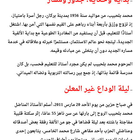
–
محمد بلحبيب، من مواليد سنة 1956 بمدينة بركان، رجل أسرة بامتياز،
إذ تزوّج ورُزق بأربعة أبناء رباهم على القيم نفسها التي آمن بها. اشتغل
أستاذًا للتعليم، قبل أن يستفيد من المغادرة الطوعية مع بداية الألفية
الجديدة، ليتجه نحو عالم الاستثمار، مستثمرًا خبرته وعلاقاته في خدمة
مساره الجديد دون أن يتخلى عن مبادئه وقيمه.
المرحوم محمد بلحبيب لم يكن مجرد أستاذ للتعليم فحسب، بل كان
مدرسة قائمة بذاتها، إذ جمع بين رسالته التربوية ونضاله الميداني.
ليلة الوداع غير المعلن
–
في صباح حزين من يوم الأحد 20 مارس 2011، أسلم الأستاذ المناضل
محمد بلحبيب الروح إلى بارئها عن سن ناهز 55 عامًا، إثر سكتة قلبية
مفاجئة باغتته بعد ليلة قضاها في جو من الألفة رفقة بعض أصدقائه
ومناضلي الحزب بأحد مقاهي شارع محمد الخامس، يتابعون إحدى
مباريات الدوري الإسباني ويتجاذبون أطراف الحديث.