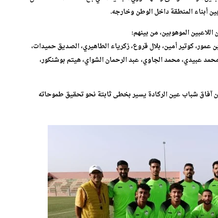
ين أبناء المنطقة داخل الوطن وخارجه.
للاعبين الموهوبين، من بينهم:
عمور، كوتير أمين، بلال قروع، زكرياء الطاهيري، الصديق حميدات،
مد عبيدي، محمد الجاوي، عبد الرحمان الشواي، هيتم بوشنكور،
 آفاق شباب عين الركادة يسير بخطى ثابتة نحو تحقيق طموحاته