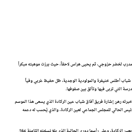
تحت إشراف المدرب لخضر حزوجي، ثم يحيى هراس لاحقاً، حيث برزت موهبته مبكراً
 شباب أطلس خنيفرة والمولودية الوجدية، ظل حفيظ غربي وفياً
درسة التي تربى فيها وتألق بين صفوفها.
 خبرته رهن إشارة فريق آفاق شباب عين الركادة الذي يسعى هذا الموسم
ئيس الحالي للمجلس الجماعي لعين الركادة، والذي يُحسب له دعمه
 بعين الركادة، وعلى رأسها دوري الجالية الذي بلغ نسخته الثامنة خلال