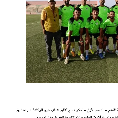
القدم – القسم الأول – تمكن نادي آفاق شباب عين الركادة من تحقيق