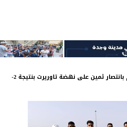
آفاق شباب عين الركادة يفتتح الموسم بانتصار ثمين على نهضة تاوريرت بنتيجة 2-