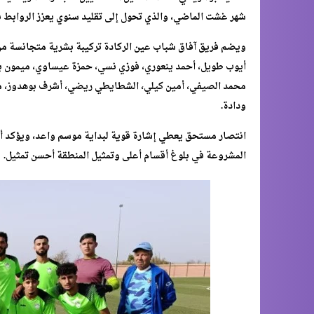
شهر غشت الماضي، والذي تحول إلى تقليد سنوي يعزز الروابط ب
ويضم فريق آفاق شباب عين الركادة تركيبة بشرية متجانسة من ا
أيوب طويل، أحمد ينعوري، فوزي نسي، حمزة عيساوي، ميمون بن 
محمد الصيفي، أمين كيلي، الشطايطي ريضي، أشرف بوهدوز، مح
ودادة.
انتصار مستحق يعطي إشارة قوية لبداية موسم واعد، ويؤكد أن
المشروعة في بلوغ أقسام أعلى وتمثيل المنطقة أحسن تمثيل.