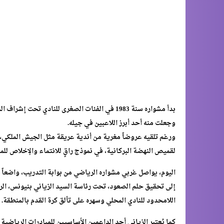
بدأ مشواره سنة 1983 في الفئات الصغرى للنادي 
وجعلت منه أحد أبرز اللاعبين في جيله.
ورغم تلقيه عروضاً مغرية من أندية عريقة مثل الجيش الملكي،
لقميص النهضة البركانية، في نموذج راقٍ للانتماء والإخلاص للم
اليوم، يواصل غربي مشواره الرياضي من بوابة التدريب، واضعاً
إلى تحقيق حلم الصعود، تحت رئاسة السيد الزياني بنيونس، الر
اللامحدود للنادي المحلي وسهره على تألق كرة القدم بالمنطقة.
كما يُعتبر الزياني أحد الداعمين الأساسيين للمبادرات الرياضية