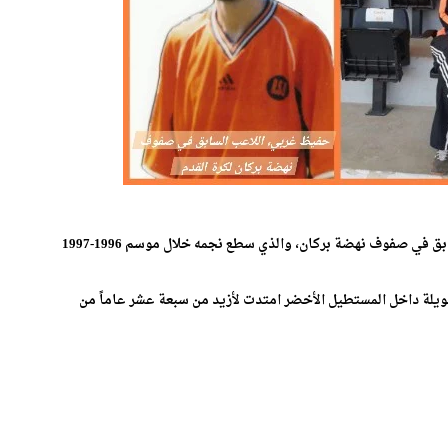
ويقود آفاق شباب عين الركادة الإطار حفيظ غربي، اللاعب السابق في صفوف نهضة بركان، والذي سطع نجمه خلال موسم 1996-1997
ركان المزداد سنة 1969، راكم تجربة طويلة داخل المستطيل الأخضر امتدت لأزيد من سبعة عشر عاماً من