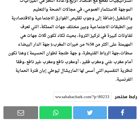
استراتيجيات تقطع مع اقتصاد الريع،واعادة النظر في الميزانيات
الموجهة للاستثمار العمومي، في مجالات الصحة والتعليم
والتشغيل،إضافة إلى وجوب تقليص الفوارق الاجتماعية والاقتصادية
بين الطبقات الاجتماعية وبين مختلف جهات المملكة، التي تعرف
تفاوتات كبيرة في تركيز الثروة، بحيث تكاد تكون ثلاث جهات هي
المهيمنة على اكثر من 50% من خيرات المغرب،( جهة الدار البيضاء
سطات،جهة الرباط القنيطرة، و جهة طنجة تطوان الحسيمة ) وهنا نكون
أمام مغرب غني ومغرب فقير ، أومغرب نافع ومغرب غير نافع ،وفقا
لنظرية التقسيم التي أسس لها الماريشال ليوطي إبان فترة الحماية
الفرنسية.
رابط مختصر